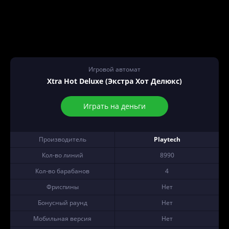
Игровой автомат
Xtra Hot Deluxe (Экстра Хот Делюкс)
Играть на деньги
Производитель
Playtech
Кол-во линий
8990
Кол-во барабанов
4
Фриспины
Нет
Бонусный раунд
Нет
Мобильная версия
Нет