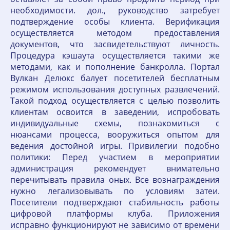
необходимости. дол., руководство затребует
подтверждение особы клиента. Верификация
осуществляется методом предоставления
документов, что засвидетельствуют личность.
Процедура кэшаута осуществляется такими же
методами, как и пополнение банкролла. Портал
Вулкан Делюкс балует посетителей бесплатным
режимом использования доступных развлечений.
Такой подход осуществляется с целью позволить
клиентам освоится в заведении, испробовать
индивидуальные схемы, познакомиться с
нюансами процесса, вооружиться опытом для
ведения достойной игры. Привилегии подобно
политики: Перед участием в мероприятии
администрация рекомендует внимательно
перечитывать правила оных. Все вознаграждения
нужно легализовывать по условиям затеи.
Посетители подтверждают стабильность работы
цифровой платформы клуба. Приложения
исправно функционируют не зависимо от времени