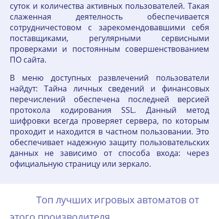
суток и количества активных пользователей. Такая
слаженная деятелность обеспечивается
сотрудничестовом с зарекомендовавшими себя
поставщиками, регулярными сервисными
проверками и постоянным совершенствованием
ПО сайта.
В меню доступных развлечений пользователи
найдут: Тайна личных сведений и финансовых
перечислений обеспечена последней версией
протокола кодирования SSL. Данный метод
шифровки всегда проверяет сервера, по которым
проходит и находится в частном пользовании. Это
обеспечивает надежную защиту пользовательских
данных не зависимо от способа входа: через
официальную страницу или зеркало.
Топ лучших игровых автоматов от
этого производителя