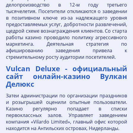
делопроизводство в 12-м году третьего
тысячелетия. Посетители откликаются о заведении
в позитивном ключе из-за надлежащего уровня
предоставляемых услуг, добротности развлечений,
щедрой схеме вознаграждения клиентов. Со старта
работы казино проводило политику агрессивного
маркетинга. Деятельная стратегия по
афишированию заведения привела к
стремительному росту аудитории посетителей.
Vulcan Deluxe - официальный
сайт онлайн-казино Вулкан
Делюкс
Затеи администрации по организации праздников
и розыгрышей оценили опытные пользователи.
Казино регулярно попадает в списки
первоклассных залов. Управляет заведением
компания «Vilardo Limited», главный офис которой
находится на Антильских островах, Нидерланды.