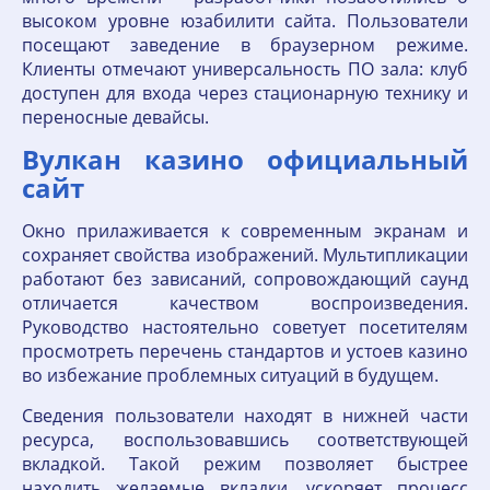
высоком уровне юзабилити сайта. Пользователи
посещают заведение в браузерном режиме.
Клиенты отмечают универсальность ПО зала: клуб
доступен для входа через стационарную технику и
переносные девайсы.
Вулкан казино официальный
сайт
Окно прилаживается к современным экранам и
сохраняет свойства изображений. Мультипликации
работают без зависаний, сопровождающий саунд
отличается качеством воспроизведения.
Руководство настоятельно советует посетителям
просмотреть перечень стандартов и устоев казино
во избежание проблемных ситуаций в будущем.
Сведения пользователи находят в нижней части
ресурса, воспользовавшись соответствующей
вкладкой. Такой режим позволяет быстрее
находить желаемые вкладки, ускоряет процесс