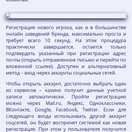
Регистрация нового игрока, как и в большинстве
онлайн заведений бренда, максимально проста и
требует всего 10 секунд. На этом процедура
практически завершается, остается только
подтвердить указанный при регистрации адрес
почты (открыть отправленное письмо и перейти по
вложенной ссылке). Доступен и альтернативный
метод – вход через аккаунты социальных сетей.
Чтобы открыть аккаунт, достаточно выбрать один
из сервисов – казино получит данные учетной
записи автоматически. Пройти регистрацию
можно через Mail.ru, Яндекс, Одноклассники,
ВКонтакте, Google, Facebook, Twitter. Если для
следующего входа использовать другой аккаунт
соцсетей, он будет воспринят системой как новая
регистрация. При этом у пользователя получится