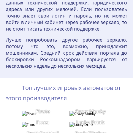
данных технической поддержки, юридического
адреса или других мелочей. Если пользователь
точно знает свои логин и пароль, но не может
войти в личный кабинет через рабочее зеркало, то
не стоит писать технической поддержке.
Лучше попробовать другое рабочее зеркало,
потому что это, возможно, принадлежит
мошенникам. Средний срок действия портала до
блокировки Роскомнадзором варьируется от
нескольких недель до нескольких месяцев.
Топ лучших игровых автоматов от
этого производителя
Pirate
Crazy Monky
Гном
Lucky Drink