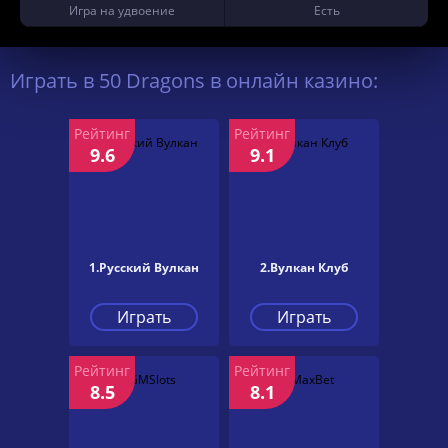
Игра на удвоение
Есть
Играть в 50 Dragons в онлайн казино:
Рейтинг
Рейтинг
9.6
9.1
1.Русский Вулкан
2.Вулкан Клуб
Играть
Играть
Рейтинг
Рейтинг
8.5
8.1