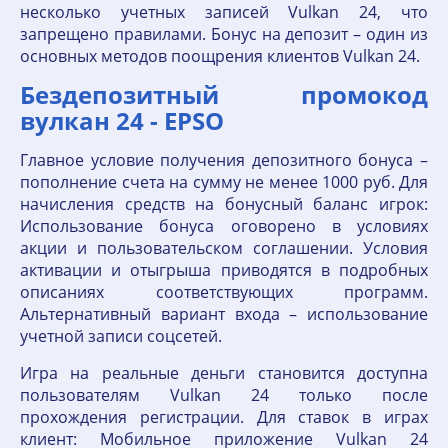
несколько учетных записей Vulkan 24, что
запрещено правилами. Бонус на депозит – один из
основных методов поощрения клиентов Vulkаn 24.
Бездепозитный промокод
вулкан 24 - EPSO
Главное условие получения депозитного бонуса –
пополнение счета на сумму не менее 1000 руб. Для
начисления средств на бонусный баланс игрок:
Использование бонуса оговорено в условиях
акции и пользовательском соглашении. Условия
активации и отыгрыша приводятся в подробных
описаниях соответствующих программ.
Альтернативный вариант входа – использование
учетной записи соцсетей.
Игра на реальные деньги становится доступна
пользователям Vulkan 24 только после
прохождения регистрации. Для ставок в играх
клиент: Мобильное приложение Vulkan 24