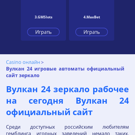
3.GMSlots
4.MaxBet
Играть
Играть
Casino онлайн
Вулкан 24 игровые автоматы официальный
сайт зеркало
Вулкан 24 зеркало рабочее
на сегодня Вулкан 24
официальный сайт
Среди доступных российским любителям
гемблинга игорных заведений немало таких,