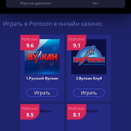
Игра на удвоение
Нет
Играть в Pontoon в онлайн казино:
Рейтинг
Рейтинг
9.6
9.1
1.Русский Вулкан
2.Вулкан Клуб
Играть
Играть
Рейтинг
Рейтинг
8.5
8.1