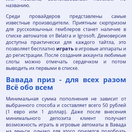
названию.
Среди провайдеров представлены самые
известные производители. Приятным сюрпризом
для русскоязычных гемблеров станет наличие в
списке автоматов от Belatra и Igrosoft. Демоверсия
доступна практически для каждого тайтла, это
позволяет бесплатно
играть
в игровые аппараты и
до регистрации. После создания аккаунта любимые
слоты можно отмечать сердечком и потом
выводить их первыми в списке.
Вавада приз - для всех разом
Всё обо всем
Минимальная сумма пополнения не зависит от
выбранного способа и составляет всего 50 рублей
(1 евро или 1 доллар). Даже после внесения
минимального депозита клиент получает
возможность играть в игровые автоматы в Вавада
на деньги, однако для этого придется подобрать