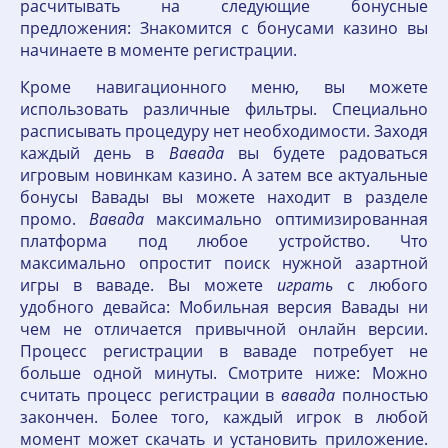
расчитывать на следующие бонусные
предложения: Знакомится с бонусами казино вы
начинаете в моменте регистрации.
Кроме навигационного меню, вы можете
использовать различные фильтры. Специально
расписывать процедуру нет необходимости. Заходя
каждый день в
Вавада
вы будете радоваться
игровым новинкам казино. А затем все актуальные
бонусы Вавады вы можете находит в разделе
промо.
Вавада
максимально оптимизированная
платформа под любое устройство. Что
максимально опростит поиск нужной азартной
игры в ваваде. Вы можете
играть
с любого
удобного девайса: Мобильная версия Вавады ни
чем не отличается привычной онлайн версии.
Процесс регистрации в ваваде потребует не
больше одной минуты. Смотрите ниже: Можно
считать процесс регистрации в
вавада
полностью
закончен. Более того, каждый игрок в любой
момент может скачать и установить приложение.