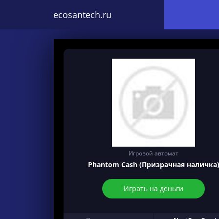
ecosantech.ru
Игровой автомат
Phantom Cash (Призрачная наличка
Играть на деньги