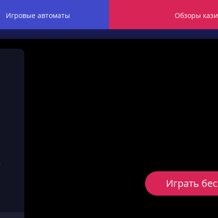
Игровые автоматы
Обзоры каз
)
Играть бе