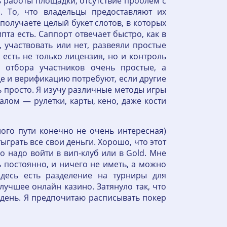
ь работы площадки, отсутствие проблем с
. То, что владельцы предоставляют их
получаете целый букет слотов, в которых
пта есть. Саппорт отвечает быстро, как в
, участвовать или нет, развеяли простые
х есть не только лицензия, но и контроль
 отбора участников очень простые, а
ще и верификацию потребуют, если другие
ь просто. Я изучу различные методы игры
алом — рулетки, карты, кено, даже кости
ого пути конечно не очень интересная)
тыграть все свои деньги. Хорошо, что этот
о надо войти в вип-клуб или в Gold. Мне
 постоянно, и ничего не иметь, а можно
десь есть разделение на турниры для
лучшее онлайн казино. Затянуло так, что
ь день. Я предпочитаю расписывать покер