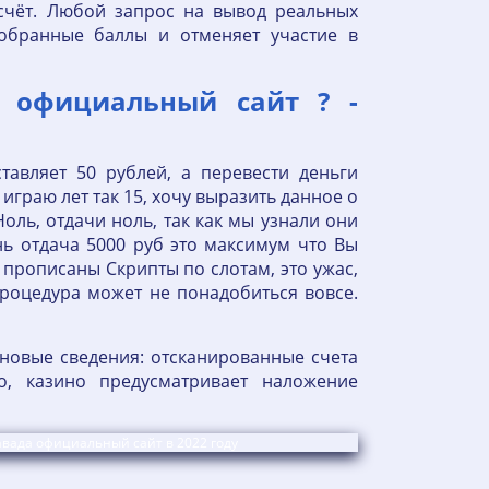
счёт. Любой запрос на вывод реальных
собранные баллы и отменяет участие в
 официальный сайт ‎? -
авляет 50 рублей, а перевести деньги
играю лет так 15, хочу выразить данное о
оль, отдачи ноль, так как мы узнали они
нь отдача 5000 руб это максимум что Вы
е прописаны Скрипты по слотам, это ужас,
процедура может не понадобиться вовсе.
новые сведения: отсканированные счета
, казино предусматривает наложение