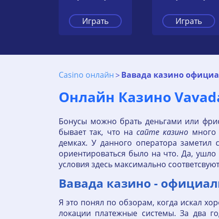
Играть
Играть
Casino онлайн
Вавада казино официа
Онлайн Казино Vavad
Бонусы можно брать деньгами или фрис
бывает так, что на
сайте
казино
много 
демках. У данного оператора заметил с
ориентироваться было на что. Да, ушло 
условия здесь максимально соответсвуют
Вавада казино - официал
Я это понял по обзорам, когда искал хо
локации платежные системы. За два г