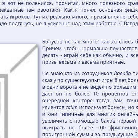
 я вот не поленился, прочитал, много полезного сраз
декватные там работают. Как я понял, основная фишка
ь игроков. Тут их реально много, призы вполне себе
адо подтянуть, но я усиленно над этим работаю. С Вав
Бонусов не так много, как хотелось 
Причем чтобы нормально поучаствова
делать - играй себе как обычно, и вс
призы весьма и весьма приятные.
Не знаю кто из сотрудников
Вавада
пи
скажу по существу,опыт игры 8 лет,бо
в одни ворота я не видел,по большим 
даст он не более 10 процентов от 
очередной конторе тогда вам точн
клиентов
сайт
использует бонусы, но 
и они типичные для многих онлайн-
увеличить с помощью балов первый д
выиграть не более 100 фриспинов
проигранной суммы за предыдущие 30