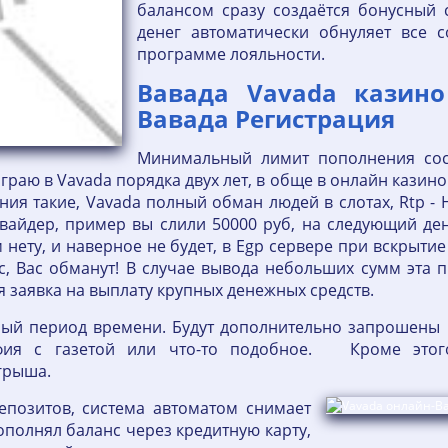
балансом сразу создаётся бонусный 
денег автоматически обнуляет все 
программе лояльности.
Вавада Vavada казино
Вавада Регистрация
Минимальный лимит пополнения сост
граю в Vavada порядка двух лет, в обще в онлайн казино 
я такие, Vavada полный обман людей в слотах, Rtp - Н
овайдер, пример вы слили 50000 руб, на следующий де
м нету, и наверное не будет, в Egp сервере при вскрыти
ос, Вас обманут! В случае вывода небольших сумм эта 
я заявка на выплату крупных денежных средств.
ный период времени. Будут дополнительно запрошены 
афия с газетой или что-то подобное. Кроме этого
игрыша.
епозитов, система автоматом снимает
ополнял баланс через кредитную карту,