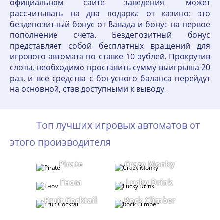
официальном сайте заведения, может
рассчитывать на два подарка от казино: это
бездепозитный бонус от Вавада и бонус на первое
пополнение счета. Бездепозитный бонус
представляет собой бесплатных вращений для
игрового автомата по ставке 10 рублей. Прокрутив
слоты, необходимо проставить сумму выигрыша 20
раз, и все средства с бонусного баланса перейдут
на основной, став доступными к выводу.
Топ лучших игровых автоматов от
этого производителя
Pirate
Crazy Monky
Гном
Lucky Drink
Fruit Cocktail
Rock Climber