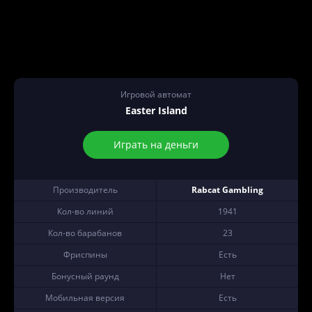
Игровой автомат
Easter Island
Играть на деньги
Производитель
Rabcat Gambling
Кол-во линий
1941
Кол-во барабанов
23
Фриспины
Есть
Бонусный раунд
Нет
Мобильная версия
Есть