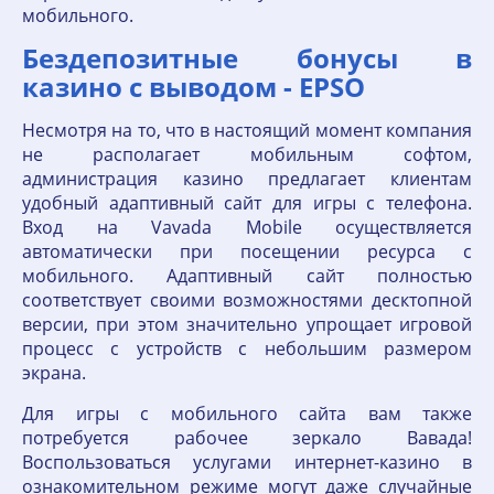
мобильного.
Бездепозитные бонусы в
казино с выводом - EPSO
Несмотря на то, что в настоящий момент компания
не располагает мобильным софтом,
администрация казино предлагает клиентам
удобный адаптивный сайт для игры с телефона.
Вход на Vavada Mobile осуществляется
автоматически при посещении ресурса с
мобильного. Адаптивный сайт полностью
соответствует своими возможностями десктопной
версии, при этом значительно упрощает игровой
процесс с устройств с небольшим размером
экрана.
Для игры с мобильного сайта вам также
потребуется рабочее зеркало Вавада!
Воспользоваться услугами интернет-казино в
ознакомительном режиме могут даже случайные