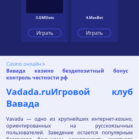
3.GMSlots
4.MaxBet
Играть
Играть
Casino онлайн
Вавада казино бездепозитный бонус
контроль честности рф
Vadada.ruИгровой клуб
Вавада
Vavada — одно из крупнейших интернет-
казино
,
ориентированных на русскоязычных
пользователей. Заведение остается популярным