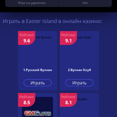
Игра на удвоение
Нет
Играть в Easter Island в онлайн казино:
Рейтинг
Рейтинг
9.6
9.1
1.Русский Вулкан
2.Вулкан Клуб
Играть
Играть
Рейтинг
Рейтинг
8.5
8.1