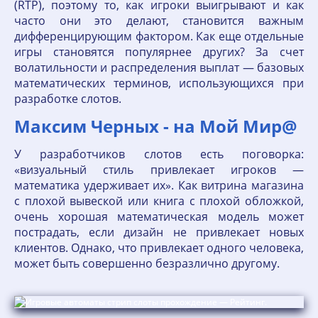
(RTP), поэтому то, как игроки выигрывают и как
часто они это делают, становится важным
дифференцирующим фактором. Как еще отдельные
игры становятся популярнее других? За счет
волатильности и распределения выплат — базовых
математических терминов, использующихся при
разработке слотов.
Максим Черных - на Мой Мир@
У разработчиков слотов есть поговорка:
«визуальный стиль привлекает игроков —
математика удерживает их». Как витрина магазина
с плохой вывеской или книга с плохой обложкой,
очень хорошая математическая модель может
пострадать, если дизайн не привлекает новых
клиентов. Однако, что привлекает одного человека,
может быть совершенно безразлично другому.