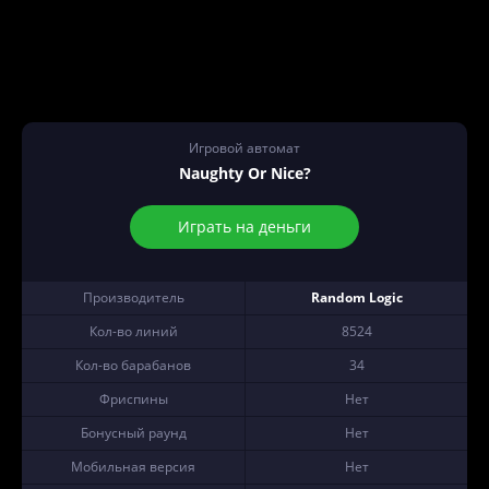
Игровой автомат
Naughty Or Nice?
Играть на деньги
Производитель
Random Logic
Кол-во линий
8524
Кол-во барабанов
34
Фриспины
Нет
Бонусный раунд
Нет
Мобильная версия
Нет