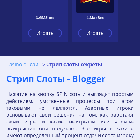
3.GMSlots
4.MaxBet
Играть
Играть
Casino онлайн
Стрип слоты секреты
Стрип Слоты - Blogger
Нажатие на кнопку SPIN хоть и выглядит простым
действием, умственные процессы при этом
таковыми не являются. Азартные игроки
основывают свои решения на том, как работают
фичи игры и какие выигрыши или «почти-
выигрыши» они получают. Все игры в казино
имеют определенный процент отдачи слота игроку