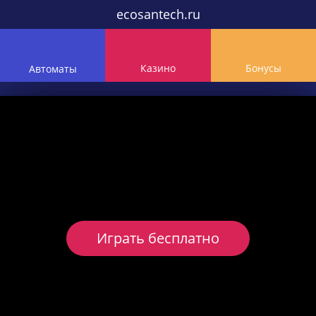
ecosantech.ru
Казино
Бонусы
Автоматы
Играть бесплатно