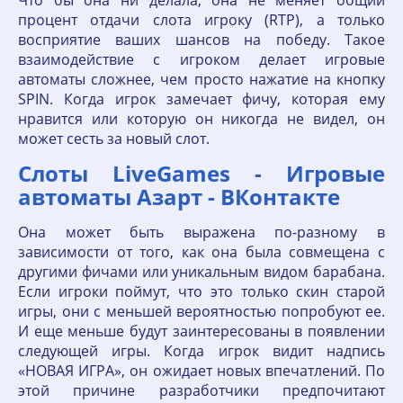
Что бы она ни делала, она не меняет общий
процент отдачи слота игроку (RTP), а только
восприятие ваших шансов на победу. Такое
взаимодействие с игроком делает игровые
автоматы сложнее, чем просто нажатие на кнопку
SPIN. Когда игрок замечает фичу, которая ему
нравится или которую он никогда не видел, он
может сесть за новый слот.
Слоты LiveGames - Игровые
автоматы Азарт - ВКонтакте
Она может быть выражена по-разному в
зависимости от того, как она была совмещена с
другими фичами или уникальным видом барабана.
Если игроки поймут, что это только скин старой
игры, они с меньшей вероятностью попробуют ее.
И еще меньше будут заинтересованы в появлении
следующей игры. Когда игрок видит надпись
«НОВАЯ ИГРА», он ожидает новых впечатлений. По
этой причине разработчики предпочитают