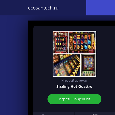
ecosantech.ru
Игровой автомат
Sizzling Hot Quattro
Играть на деньги