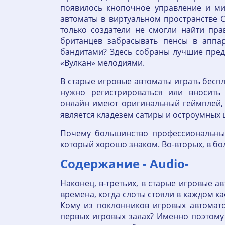
появилось кнопочное управление и ми
автоматы в виртуальном пространстве 
только создатели не смогли найти пр
британцев забрасывать пенсы в аппа
бандитами? Здесь собраны лучшие пред
«Вулкан» мелодиями.
В старые игровые автоматы играть беспл
нужно регистрироваться или вносить
онлайн имеют оригинальный геймплей, к
является кладезем сатиры и остроумных 
Почему большинство профессиональны
который хорошо знаком. Во-вторых, в бо
Cодержание - Audio-
Наконец, в-третьих, в старые игровые а
времена, когда слоты стояли в каждом к
Кому из поклонников игровых автомато
первых игровых залах? Именно поэтому