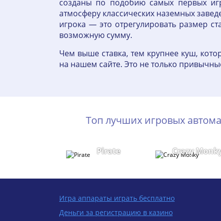
созданы по подобию самых первых игр
атмосферу классических наземных заведе
игрока — это отрегулировать размер ст
возможную сумму.
Чем выше ставка, тем крупнее куш, кото
на нашем сайте. Это не только привычны
Топ лучших игровых автома
Pirate
Crazy Monk
Игра аппараты играть бесплатно
Деньги за регистрацию в казино