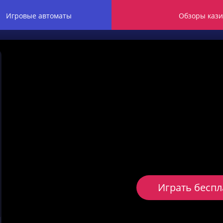
Игровые автоматы
Обзоры каз
Играть беспл