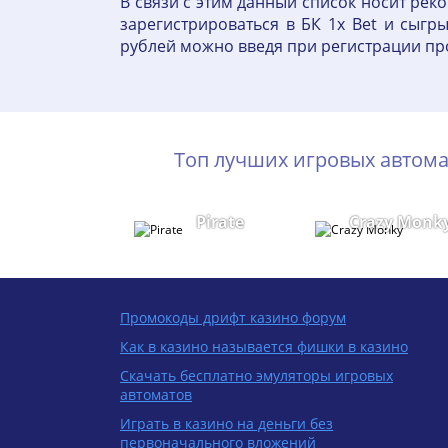
В связи с этим данный список носит рек
зарегистрироваться в БК 1x Bet и сыгр
рублей можно введя при регистрации про
Топ лучших игровых автома
Pirate
Crazy Monk
Промокоды дрифт казино форум
Как в казино называется фишки в казино
Скачать бесплатно эмуляторы игровых
автоматов
Играть в казино на деньги без
первоначального вложений