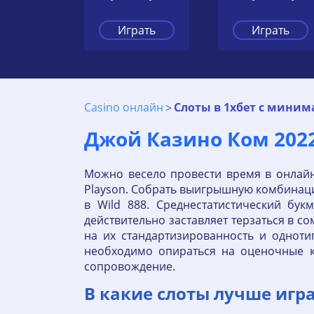
Играть
Играть
Casino онлайн
Слоты в 1хбет с миним
Джой Казино Ком 2022
Можно весело провести время в онлайн
Playson. Собрать выигрышную комбинац
в Wild 888. Среднестатистический бу
действительно заставляет терзаться в 
на их стандартизированность и однот
необходимо опираться на оценочные к
сопровождение.
В какие слоты лучше играт