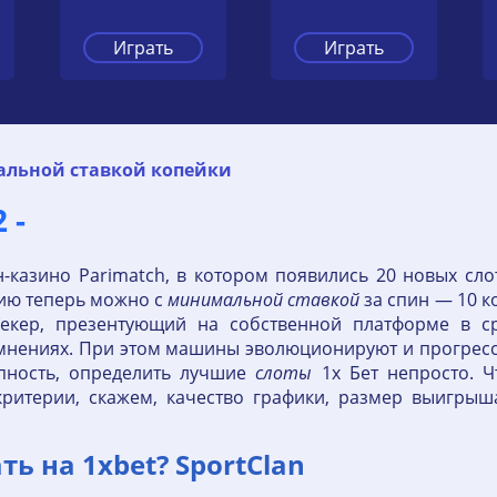
Играть
Играть
альной ставкой копейки
 -
-казино Parimatch, в котором появились 20 новых сло
ию теперь можно с
минимальной
ставкой
за спин — 10 ко
кмекер, презентующий на собственной платформе в с
сомнениях. При этом машины эволюционируют и прогре
ипность, определить лучшие
слоты
1х Бет непросто. Ч
ритерии, скажем, качество графики, размер выигрыш
ь на 1xbet? SportClan