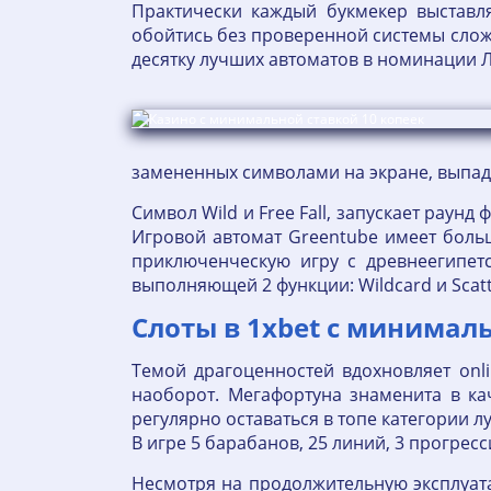
Практически каждый букмекер выставл
обойтись без проверенной системы слож
десятку лучших автоматов в номинации Л
замененных символами на экране, выпа
Символ Wild и Free Fall, запускает раунд
Игровой автомат Greentube имеет боль
приключенческую игру с древнеегипет
выполняющей 2 функции: Wildcard и Scatt
Слоты в 1xbet с минимал
Темой драгоценностей вдохновляет onli
наоборот. Мегафортуна знаменита в ка
регулярно оставаться в топе категории л
В игре 5 барабанов, 25 линий, 3 прогре
Несмотря на продолжительную эксплуата