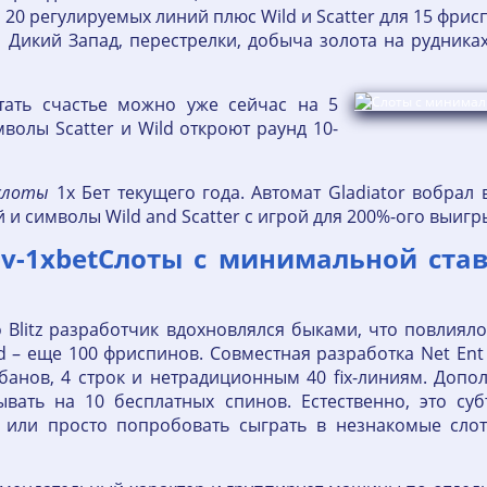
20 регулируемых линий плюс Wild и Scatter для 15 фрисп
. Дикий Запад, перестрелки, добыча золота на рудника
тать счастье можно уже сейчас на 5
волы Scatter и Wild откроют раунд 10-
слоты
1х Бет текущего года. Автомат Gladiator вобрал
 и символы Wild and Scatter с игрой для 200%-ого выиг
oj-v-1xbetСлоты с минимальной ст
 Blitz разработчик вдохновлялся быками, что повлиял
 – еще 100 фриспинов. Совместная разработка Net Ent 
нов, 4 строк и нетрадиционным 40 fix-линиям. Допол
тывать на 10 бесплатных спинов. Естественно, это с
ь или просто попробовать сыграть в незнакомые сло