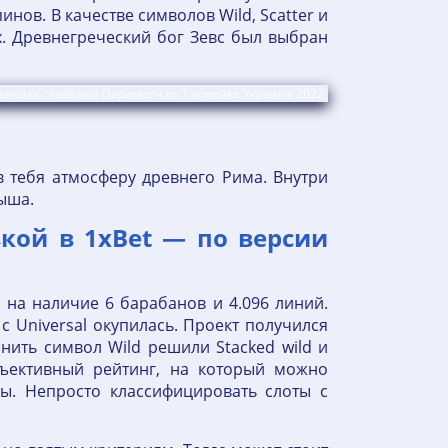
инов. В качестве символов Wild, Scatter и
х. Древнегреческий бог Зевс был выбран
 в тебя атмосферу древнего Рима. Внутри
рыша.
авкой в 1xBet — по версии
о на наличие 6 барабанов и 4.096 линий.
с Universal окупилась. Проект получился
нить символ Wild решили Stacked wild и
убъективный рейтинг, на который можно
ты. Непросто классифицировать слоты с