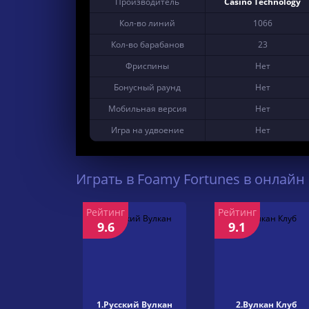
Производитель
Casino Technology
Кол-во линий
1066
Кол-во барабанов
23
Фриспины
Нет
Бонусный раунд
Нет
Мобильная версия
Нет
Игра на удвоение
Нет
Играть в Foamy Fortunes в онлайн
Рейтинг
Рейтинг
9.6
9.1
1.Русский Вулкан
2.Вулкан Клуб