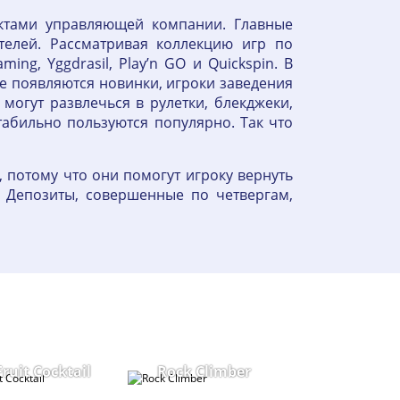
ектами управляющей компании. Главные
телей. Рассматривая коллекцию игр по
ng, Yggdrasil, Play’n GO и Quickspin. В
ке появляются новинки, игроки заведения
могут развлечься в рулетки, блекджеки,
табильно пользуются популярно. Так что
 потому что они помогут игроку вернуть
 Депозиты, совершенные по четвергам,
Fruit Cocktail
Rock Climber