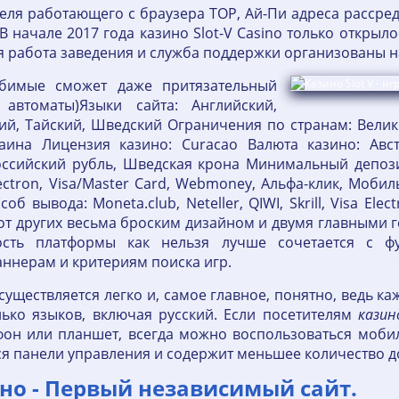
еля работающего с браузера ТОР, Ай-Пи адреса рассред
ачале 2017 года казино Slot-V Casino только открылос
ся работа заведения и служба поддержки организованы 
юбимые сможет даже притязательный
 автоматы)Языки сайта: Английский,
ий, Тайский, Шведский Ограничения по странам: Велик
раина Лицензия казино: Curacao Валюта казино: Авс
оссийский рубль, Шведская крона Минимальный депозит
sa Electron, Visa/Master Card, Webmoney, Альфа-клик, М
вывода: Moneta.club, Neteller, QIWI, Skrill, Visa Elec
 от других весьма броским дизайном и двумя главными
ость платформы как нельзя лучше сочетается с ф
нерам и критериям поиска игр.
существляется легко и, самое главное, понятно, ведь к
ько языков, включая русский. Если посетителям
казин
фон или планшет, всегда можно воспользоваться мобил
ся панели управления и содержит меньшее количество д
зино - Первый независимый сайт.