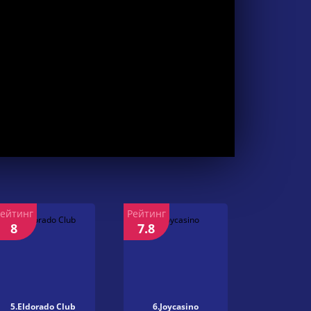
Рейтинг
Рейтинг
8
7.8
5.Eldorado Club
6.Joycasino