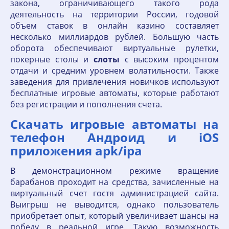
закона, ограничивающего такого рода
деятельность на территории России, годовой
объем ставок в онлайн казино составляет
несколько миллиардов рублей. Большую часть
оборота обеспечивают виртуальные рулетки,
покерные столы и
слоты
с высоким процентом
отдачи и средним уровнем волатильности. Также
заведения для привлечения новичков используют
бесплатные игровые автоматы, которые работают
без регистрации и пополнения счета.
Скачать игровые автоматы на
телефон Андроид и iOS
приложения apk/ipa
В демонстрационном режиме вращение
барабанов проходит на средства, зачисленные на
виртуальный счет гостя администрацией сайта.
Выигрыш не выводится, однако пользователь
приобретает опыт, который увеличивает шансы на
победу в реальной игре. Такую возможность