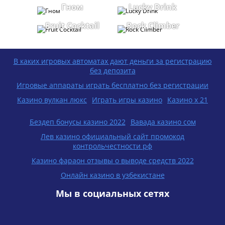
Гном
Lucky Drink
Fruit Cocktail
Rock Climber
В каких игровых автоматах дают деньги за регистрацию
без депозита
Игровые аппараты играть бесплатно без регистрации
Казино вулкан люкс
Играть игры казино
Казино х 21
Бездеп бонусы казино 2022
Вавада казино сом
Лев казино официальный сайт промокод
контрольчестности рф
Казино фараон отзывы о выводе средств 2022
Онлайн казино в узбекистане
Мы в социальных сетях