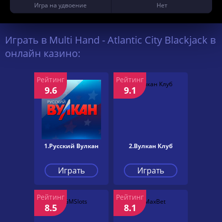
Игра на удвоение
Нет
Играть в Multi Hand - Atlantic City Blackjack в
онлайн казино:
Рейтинг
Рейтинг
9.6
9.1
1.Русский Вулкан
2.Вулкан Клуб
Играть
Играть
Рейтинг
Рейтинг
8.5
8.1