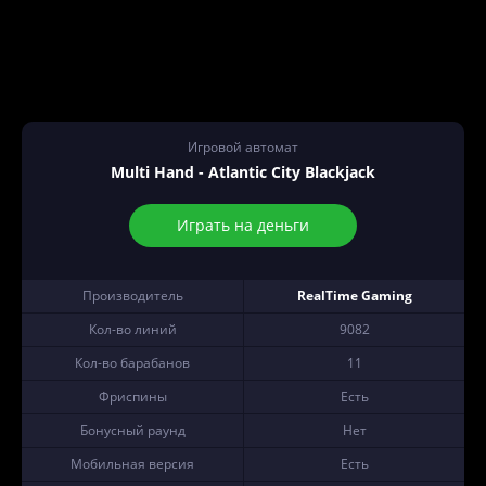
Игровой автомат
Multi Hand - Atlantic City Blackjack
Играть на деньги
Производитель
RealTime Gaming
Кол-во линий
9082
Кол-во барабанов
11
Фриспины
Есть
Бонусный раунд
Нет
Мобильная версия
Есть