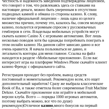
Честность и надежность заведения подтверждены лицензией,
что говорит о том, что развлекаясь здесь со ставками на
настоящие деньги, можно быть уверенным в отсутствии
подводных камней и обмана со стороны казино. К слову,
наличие официальной лицензии – лишь одна из целого
множества причин, почему это, казалось бы, совсем молодое
казино, пользуется огромным спросом у русскоязычных
гемблеров в сети. Владельцы мобильных устройств могут
скачать казино Casino X с игровыми автоматами. Вот лишь
несколько поводов хотя бы однажды попробовать поиграть в
этом онлайн казино: На данном сайте зависаю давно и все
очень нравится. Я начала пользоваться не давно, и
легальность конторы для меня главное. Ссылка на файл
находится в разделе «Мобильные приложения». Если вас
интересует игра на платформе Windows Phone скачайте клиент
казино Френдс с официального сайта.
Регистрация проходит без проблем, вывод средств
постоянный и моментальный. Рекомендую всем, кто ищет
дополнительный заработок! Сразу же выбрала классические
Book of Ra, и также отметила более современные Fruit Machine
Deluxe. Скачайте приложение или играйте в мобильной
версии клуба. Всего — порядка 1000 игровых автоматов,
поэтому выбрать можно, все что по душе)
рекомендую)Отличное
казино
,много бонусов на первый