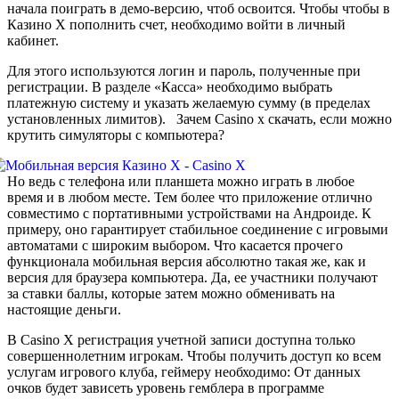
начала поиграть в демо-версию, чтоб освоится. Чтобы чтобы в
Казино X пополнить счет, необходимо войти в личный
кабинет.
Для этого используются логин и пароль, полученные при
регистрации. В разделе «Касса» необходимо выбрать
платежную систему и указать желаемую сумму (в пределах
установленных лимитов). Зачем Casino x скачать, если можно
крутить симуляторы с компьютера?
Но ведь с телефона или планшета можно играть в любое
время и в любом месте. Тем более что приложение отлично
совместимо с портативными устройствами на Андроиде. К
примеру, оно гарантирует стабильное соединение с игровыми
автоматами с широким выбором. Что касается прочего
функционала мобильная версия абсолютно такая же, как и
версия для браузера компьютера. Да, ее участники получают
за ставки баллы, которые затем можно обменивать на
настоящие деньги.
В Casino X регистрация учетной записи доступна только
совершеннолетним игрокам. Чтобы получить доступ ко всем
услугам игрового клуба, геймеру необходимо: От данных
очков будет зависеть уровень гемблера в программе