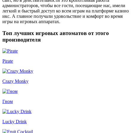
сайт, но в действительности это кропотливая работа
администраторов, чтобы все гости, посещающие нас, имели
легкий и быстрый доступ ко всем играм на платформе казино
икс. А главное получали удовольствие и комфорт во время
игры на игровых аппаратах.
Топ лучших игровых автоматов от этого
производителя
Pirate
Crazy Monky
Гном
Lucky Drink