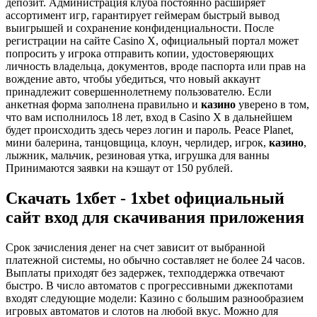
депозит. Администрация клуба постоянно расширяет
ассортимент игр, гарантирует геймерам быстрый вывод
выигрышей и сохранение конфиденциальности. После
регистрации на сайте Casino X, официальный портал может
попросить у игрока отправить копии, удостоверяющих
личность владельца, документов, вроде паспорта или прав на
вождение авто, чтобы убедиться, что новый аккаунт
принадлежит совершеннолетнему пользователю. Если
анкетная форма заполнена правильно и
казино
уверено в том,
что вам исполнилось 18 лет, вход в Casino X в дальнейшем
будет происходить здесь через логин и пароль. Peace Planet,
мини балерина, танцовщица, клоун, черлидер, игрок,
казино
,
лыжник, мальчик, резиновая утка, игрушка для ванны
Принимаются заявки на кэшаут от 150 рублей.
Скачать 1хбет - 1xbet официальный
сайт вход для скачивания приложения
Срок зачисления денег на счет зависит от выбранной
платежной системы, но обычно составляет не более 24 часов.
Выплаты приходят без задержек, техподдержка отвечают
быстро. В число автоматов с прогрессивными джекпотами
входят следующие модели: Казино с большим разнообразием
игровых автоматов и слотов на любой вкус. Можно для