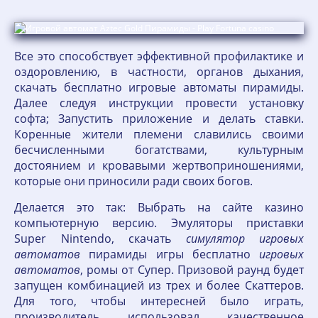
Все это способствует эффективной профилактике и
оздоровлению, в частности, органов дыхания,
скачать бесплатно игровые автоматы пирамиды.
Далее следуя инструкции провести установку
софта; Запустить приложение и делать ставки.
Коренные жители племени славились своими
бесчисленными богатствами, культурным
достоянием и кровавыми жертвоприношениями,
которые они приносили ради своих богов.
Делается это так: Выбрать на сайте казино
компьютерную версию. Эмуляторы приставки
Super Nintendo, скачать
симулятор
игровых
автоматов
пирамиды игры бесплатно
игровых
автоматов
, ромы от Супер. Призовой раунд будет
запущен комбинацией из трех и более Скаттеров.
Для того, чтобы интересней было играть,
производитель использовал качественное