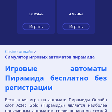
3.GMSlots
4.MaxBet
Играть
Играть
Casino онлайн
Симулятор игровых автоматов пирамида
Игровые автоматы
Пирамида бесплатно без
регистрации
Бесплатная игра на автомате Пирамиды Онлайн
слот Aztec Gold (Пирамиды) является наиболее
популярным автоматом среди аппаратов схожей