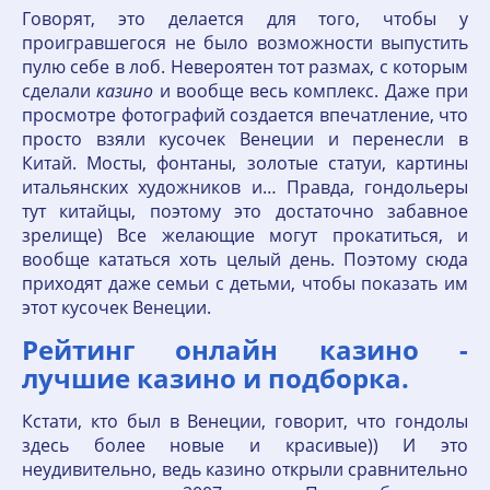
Говорят, это делается для того, чтобы у
проигравшегося не было возможности выпустить
пулю себе в лоб. Невероятен тот размах, с которым
сделали
казино
и вообще весь комплекс. Даже при
просмотре фотографий создается впечатление, что
просто взяли кусочек Венеции и перенесли в
Китай. Мосты, фонтаны, золотые статуи, картины
итальянских художников и… Правда, гондольеры
тут китайцы, поэтому это достаточно забавное
зрелище) Все желающие могут прокатиться, и
вообще кататься хоть целый день. Поэтому сюда
приходят даже семьи с детьми, чтобы показать им
этот кусочек Венеции.
Рейтинг онлайн казино -
лучшие казино и подборка.
Кстати, кто был в Венеции, говорит, что гондолы
здесь более новые и красивые)) И это
неудивительно, ведь казино открыли сравнительно