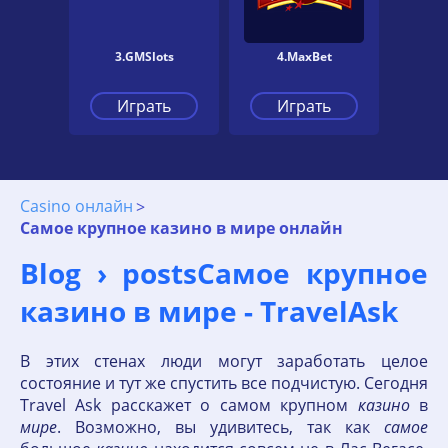
3.GMSlots
4.MaxBet
Играть
Играть
Casino онлайн
Самое крупное казино в мире онлайн
Blog › postsСамое крупное
казино в мире - TravelAsk
В этих стенах люди могут заработать целое
состояние и тут же спустить все подчистую. Сегодня
Travel Ask расскажет о самом крупном
казино
в
мире
. Возможно, вы удивитесь, так как
самое