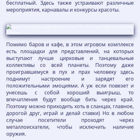
бесплатный. Здесь также устраивают различные
мероприятия, карнавалы и конкурсы красоты.
Помимо баров и кафе, в этом игровом комплексе
есть площадки для представлений, на которых
выступают лучше цирковые и танцевальные
коллективы со всей планеты. Поэтому даже
проигравшемуся в пух и прах человеку здесь
поднимут настроение и зарядят его
положительными эмоциями. А уж если повезет и
унесешь с собой хороший выигрыш, то
впечатления будут вообще бить через край.
Поэтому можно приходить хоть в сланцах, главное,
дорогой друг, играй и делай ставки) Но в любом
случае посетители проходят через
металлоискатели, чтобы исключить наличие
оружия.