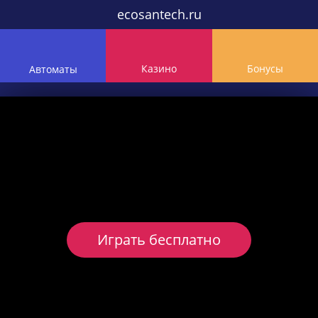
ecosantech.ru
Казино
Бонусы
Автоматы
Играть бесплатно