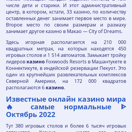
числе дети и старики. И этот административный
центр, в котором, кстати, 33 казино, по количеству
оставленных денег занимает первое место в мире.
Второе место по своим размерам и размаху
занимает другое казино в Макао ― City of Dreams.
Здесь игорная располагается на 210 000
квадратных метрах, на которых находятся 450
игровых столов и 1 514 автоматов. Замыкает тройку
лидеров
казино
Foxwoods Resorts в Машантукете в
Коннектикуте, в индейской резервации Пекуот. Это
один из крупнейших развлекательных комплексов
Северной Америки, на 172 000 квадратов
располагаются 6
казино
.
Известные онлайн казино мира
🔥 самые нормальные ᐈ
Октябрь 2022
Тут 380 игровых столов и более 6 тысяч игровых