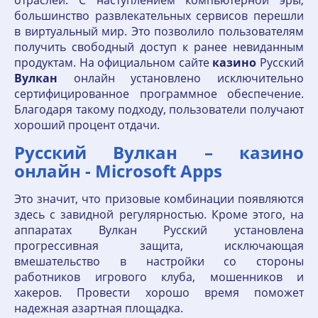
отраслей. С наступлением компьютерной эры,
большинство развлекательных сервисов перешли
в виртуальный мир. Это позволило пользователям
получить свободный доступ к ранее невиданным
продуктам. На официальном сайте
казино
Русский
Вулкан
онлайн установлено исключительно
сертифицированное программное обеспечение.
Благодаря такому подходу, пользователи получают
хороший процент отдачи.
Русский Вулкан – казино
онлайн - Microsoft Apps
Это значит, что призовые комбинации появляются
здесь с завидной регулярностью. Кроме этого, на
аппаратах Вулкан Русский установлена
прогрессивная защита, исключающая
вмешательство в настройки со стороны
работников игрового клуба, мошенников и
хакеров. Провести хорошо время поможет
надежная азартная площадка.