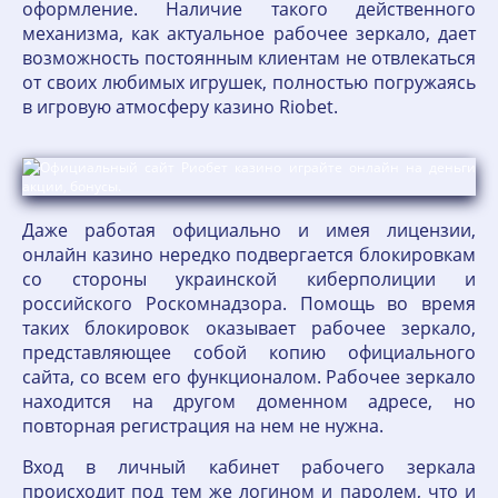
оформление. Наличие такого действенного
механизма, как актуальное рабочее зеркало, дает
возможность постоянным клиентам не отвлекаться
от своих любимых игрушек, полностью погружаясь
в игровую атмосферу казино Riobet.
Даже работая официально и имея лицензии,
онлайн казино нередко подвергается блокировкам
со стороны украинской киберполиции и
российского Роскомнадзора. Помощь во время
таких блокировок оказывает рабочее зеркало,
представляющее собой копию официального
сайта, со всем его функционалом. Рабочее зеркало
находится на другом доменном адресе, но
повторная регистрация на нем не нужна.
Вход в личный кабинет рабочего зеркала
происходит под тем же логином и паролем, что и