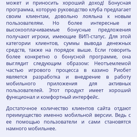
может и приносить хороший доход! Бонусная
программа, которую руководство клуба предлагает
своим клиентам, довольно лояльна к новым
пользователям. Но более интересные и
высокооплачиваемые бонусные предложения
получают игроки, имеющие ВИП-статус. Для этой
категории клиентов, суммы вывода денежных
средств, также на порядок выше. Если говорить
более конкретно о бонусной программе, она
выглядит следующим образом: Неотъемлемой
частью игрового процесса в казино Риобет
является разработка и внедрение в работу
мобильного приложения для активных
пользователей. Этот продукт имеет хороший
функционал и комфортный интерфейс.
Достаточное количество клиентов сайта отдают
преимущество именно мобильной версии. Ведь с
ее помощью пользователи и сами становятся
намного мобильнее.