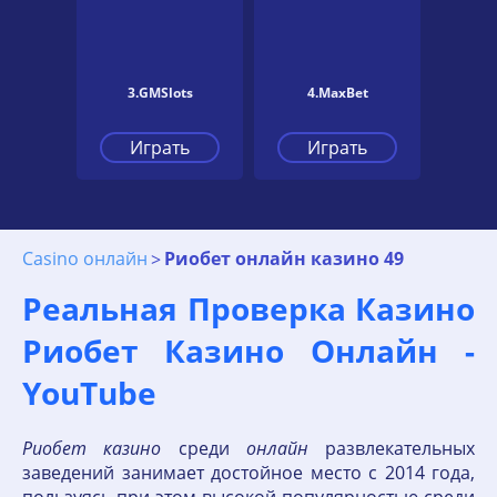
3.GMSlots
4.MaxBet
Играть
Играть
Casino онлайн
Риобет онлайн казино 49
Реальная Проверка Казино
Риобет Казино Онлайн -
YouTube
Риобет
казино
среди
онлайн
развлекательных
заведений занимает достойное место с 2014 года,