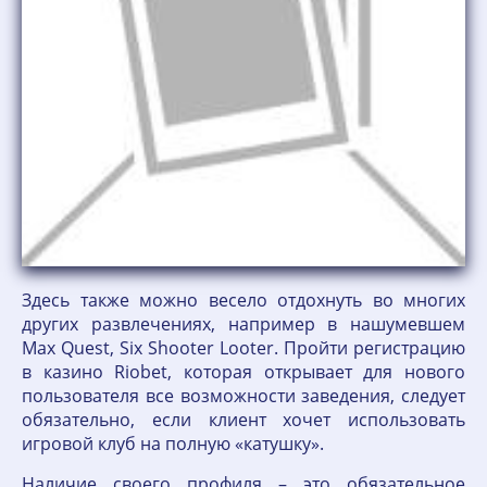
Здесь также можно весело отдохнуть во многих
других развлечениях, например в нашумевшем
Max Quest, Six Shooter Looter. Пройти регистрацию
в казино Riobet, которая открывает для нового
пользователя все возможности заведения, следует
обязательно, если клиент хочет использовать
игровой клуб на полную «катушку».
Наличие своего профиля – это обязательное