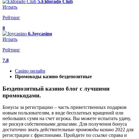
5.Eldorado Club
Играть
Рейтинг
8
6.Joycasino
Играть
Рейтинг
7.8
Casino онлайн
Промокоды казино бездепозитные
Бездепозитный казино блог с лучшими
промокодами.
Бонусы за регистрацию – часть приветственных подарков
новым пользователям, в виде бесплатных вращений или
небольших сумм на счет игрока. Вы можете испытать удачу,
не рискуя собственными деньгами. Для получения бонуса
достаточно знать действительные
промокоды
казино
2022 для
регистрации с фриспинами. Пройдите по ссылке справа и