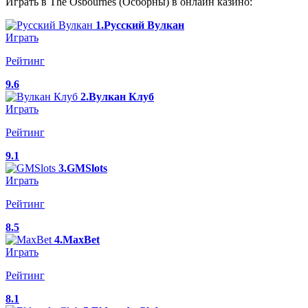
Играть в The Osbournes (Осборны) в онлайн казино:
1.Русский Вулкан
Играть
Рейтинг
9.6
2.Вулкан Клуб
Играть
Рейтинг
9.1
3.GMSlots
Играть
Рейтинг
8.5
4.MaxBet
Играть
Рейтинг
8.1