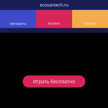
ecosantech.ru
Казино
Бонусы
Автоматы
Играть бесплатно