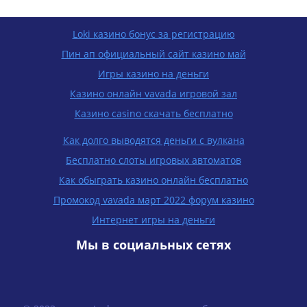
Loki казино бонус за регистрацию
Пин ап официальный сайт казино май
Игры казино на деньги
Казино онлайн vavada игровой зал
Казино casino скачать бесплатно
Как долго выводятся деньги с вулкана
Бесплатно слоты игровых автоматов
Как обыграть казино онлайн бесплатно
Промокод vavada март 2022 форум казино
Интернет игры на деньги
Мы в социальных сетях