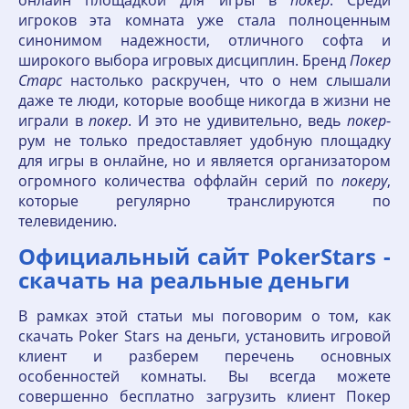
онлайн площадкой для игры в
покер
. Среди
игроков эта комната уже стала полноценным
синонимом надежности, отличного софта и
широкого выбора игровых дисциплин. Бренд
Покер
Старс
настолько раскручен, что о нем слышали
даже те люди, которые вообще никогда в жизни не
играли в
покер
. И это не удивительно, ведь
покер
-
рум не только предоставляет удобную площадку
для игры в онлайне, но и является организатором
огромного количества оффлайн серий по
покеру
,
которые регулярно транслируются по
телевидению.
Официальный сайт PokerStars -
скачать на реальные деньги
В рамках этой статьи мы поговорим о том, как
скачать Poker Stars на деньги, установить игровой
клиент и разберем перечень основных
особенностей комнаты. Вы всегда можете
совершенно бесплатно загрузить клиент Покер