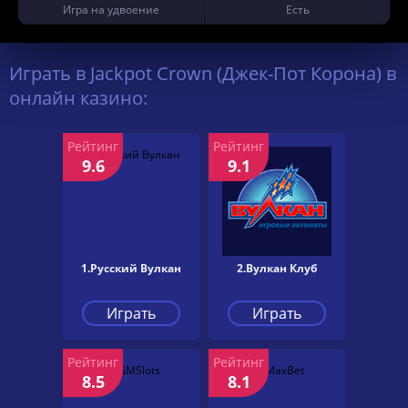
Игра на удвоение
Есть
Играть в Jackpot Crown (Джек-Пот Корона) в
онлайн казино:
Рейтинг
Рейтинг
9.6
9.1
1.Русский Вулкан
2.Вулкан Клуб
Играть
Играть
Рейтинг
Рейтинг
8.5
8.1