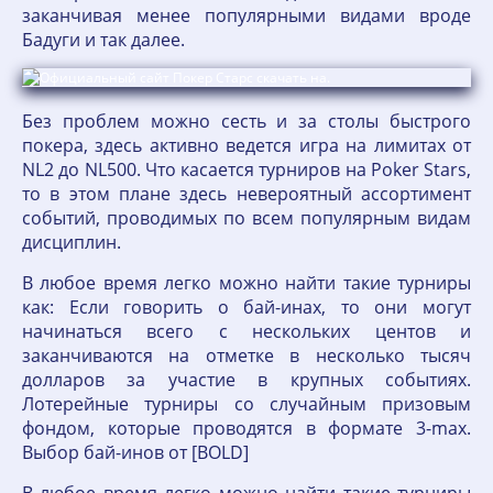
заканчивая менее популярными видами вроде
Бадуги и так далее.
Без проблем можно сесть и за столы быстрого
покера, здесь активно ведется игра на лимитах от
NL2 до NL500. Что касается турниров на Poker Stars,
то в этом плане здесь невероятный ассортимент
событий, проводимых по всем популярным видам
дисциплин.
В любое время легко можно найти такие турниры
как: Если говорить о бай-инах, то они могут
начинаться всего с нескольких центов и
заканчиваются на отметке в несколько тысяч
долларов за участие в крупных событиях.
Лотерейные турниры со случайным призовым
фондом, которые проводятся в формате 3-max.
Выбор бай-инов от [BOLD]