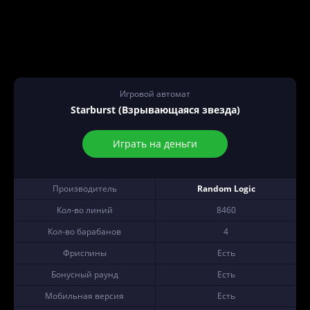
Игровой автомат
Starburst (Взрывающаяся звезда)
Играть на деньги
Производитель
Random Logic
Кол-во линий
8460
Кол-во барабанов
4
Фриспины
Есть
Бонусный раунд
Есть
Мобильная версия
Есть