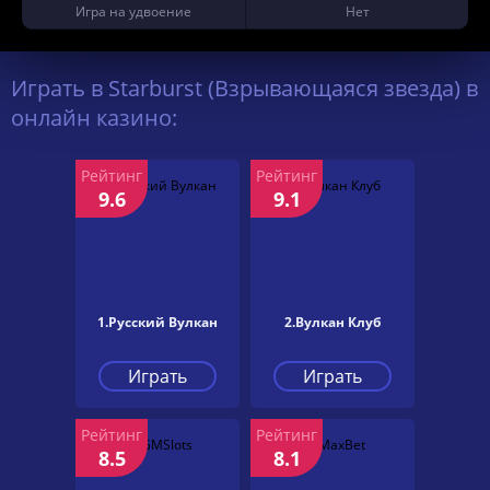
Игра на удвоение
Нет
Играть в Starburst (Взрывающаяся звезда) в
онлайн казино:
Рейтинг
Рейтинг
9.6
9.1
1.Русский Вулкан
2.Вулкан Клуб
Играть
Играть
Рейтинг
Рейтинг
8.5
8.1