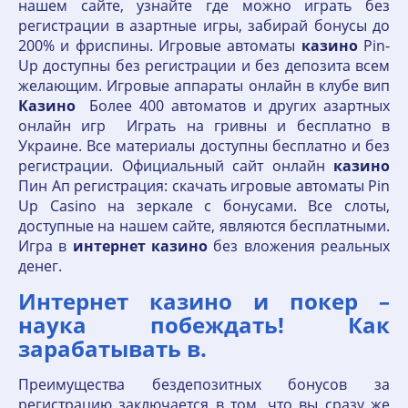
нашем сайте, узнайте где можно играть без
регистрации в азартные игры, забирай бонусы до
200% и фриспины. Игровые автоматы
казино
Pin-
Up доступны без регистрации и без депозита всем
желающим. Игровые аппараты онлайн в клубе вип
Казино
️ Более 400 автоматов и других азартных
онлайн игр ️ Играть на гривны и бесплатно в
Украине. Все материалы доступны бесплатно и без
регистрации. Официальный сайт онлайн
казино
Пин Ап регистрация: скачать игровые автоматы Pin
Up Casino на зеркале с бонусами. Все слоты,
доступные на нашем сайте, являются бесплатными.
Игра в
интернет
казино
без вложения реальных
денег.
Интернет казино и покер –
наука побеждать! Как
зарабатывать в.
Преимущества бездепозитных бонусов за
регистрацию заключается в том, что вы сразу же