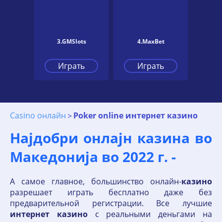
3.GMSlots
4.MaxBet
Играть
Играть
Casino онлайн
Poker online интернет казино
Најдобри онлајн казина во
Македонија во 2022 г. -
А самое главное, большинство онлайн-
казино
разрешает играть бесплатно даже без
предварительной регистрации. Все лучшие
интернет
казино
с реальными деньгами на