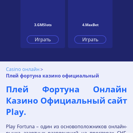
3.GMSlots
4.MaxBet
Играть
Играть
Casino онлайн
Плей фортуна казино официальный
Плей Фортуна Онлайн
Казино Официальный сайт
Play.
Play Fortuna – один из основоположников онлайн-