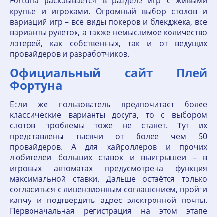
Fortuna раскрывается в разделе игр с живыми
крупье и игроками. Огромный выбор столов и
вариаций игр – все виды покеров и блекджека, все
варианты рулеток, а также немыслимое количество
лотерей, как собственных, так и от ведущих
провайдеров и разработчиков.
Официальный сайт Плей
Фортуна
Если же пользователь предпочитает более
классические варианты досуга, то с выбором
слотов проблемы тоже не станет. Тут их
представлены тысячи от более чем 50
провайдеров. А для хайроллеров и прочих
любителей больших ставок и выигрышей – в
игровых автоматах предусмотрена функция
максимальной ставки. Дальше остаётся только
согласиться с лицензионным соглашением, пройти
капчу и подтвердить адрес электронной почты.
Первоначальная регистрация на этом этапе