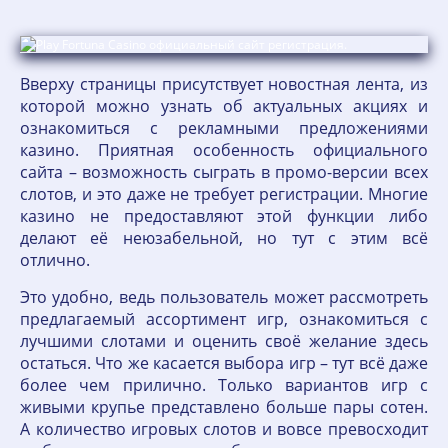
Вверху страницы присутствует новостная лента, из
которой можно узнать об актуальных акциях и
ознакомиться с рекламными предложениями
казино. Приятная особенность официального
сайта – возможность сыграть в промо-версии всех
слотов, и это даже не требует регистрации. Многие
казино не предоставляют этой функции либо
делают её неюзабельной, но тут с этим всё
отлично.
Это удобно, ведь пользователь может рассмотреть
предлагаемый ассортимент игр, ознакомиться с
лучшими слотами и оценить своё желание здесь
остаться. Что же касается выбора игр – тут всё даже
более чем прилично. Только вариантов игр с
живыми крупье представлено больше пары сотен.
А количество игровых слотов и вовсе превосходит