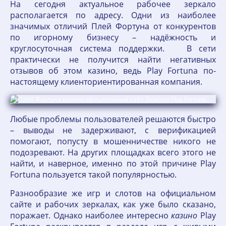
На сегодня актуальное рабочее зеркало
располагается по адресу. Одни из наиболее
значимых отличий Плей Фортуна от конкурентов
по игорному бизнесу – надёжность и
круглосуточная система поддержки. В сети
практически не получится найти негативных
отзывов об этом казино, ведь Play Fortuna по-
настоящему клиенториентированная компания.
Любые проблемы пользователей решаются быстро
– выводы не задерживают, с верификацией
помогают, попусту в мошенничестве никого не
подозревают. На других площадках всего этого не
найти, и наверное, именно по этой причине Play
Fortuna пользуется такой популярностью.
Разнообразие же игр и слотов на официальном
сайте и рабочих зеркалах, как уже было сказано,
поражает. Однако наиболее интересно
казино
Play