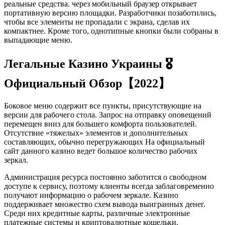
реальные средства. через мобильный браузер открывает
портативную версию площадки. Разработчики позаботились,
чтобы все элементы не пропадали с экрана, сделав их
компактнее. Кроме того, однотипные кнопки были собраны в
выпадающие меню.
Легальные Казино Украины 🎖️
Официальный Обзор【2022】
Боковое меню содержит все пункты, присутствующие на
версии для рабочего стола. Запрос на отправку оповещений
перемещен вниз для большего комфорта пользователей.
Отсутствие «тяжелых» элементов и дополнительных
составляющих, обычно перегружающих На официальный
сайт данного казино ведет большое количество рабочих
зеркал.
Администрация ресурса постоянно заботится о свободном
доступе к сервису, поэтому клиенты всегда заблаговременно
получают информацию о рабочем зеркале. Казино
поддерживает множество схем вывода выигранных денег.
Среди них кредитные карты, различные электронные
платежные системы и криптовалютные кошельки.