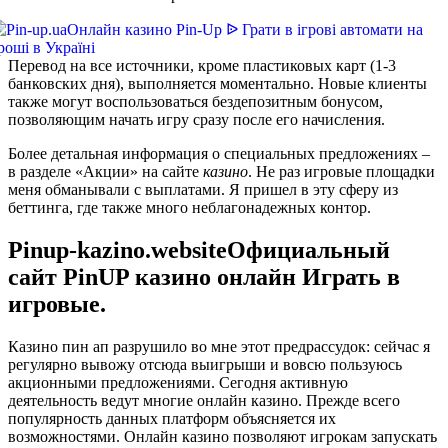
Перевод на все источники, кроме пластиковых карт (1-3
банковских дня), выполняется моментально. Новые клиенты
также могут воспользоваться бездепозитным бонусом,
позволяющим начать игру сразу после его начисления.
Более детальная информация о специальных предложениях –
в разделе «Акции» на сайте
казино
. Не раз игровые площадки
меня обманывали с выплатами. Я пришел в эту сферу из
беттинга, где также много неблагонадежных контор.
Pinup-kazino.websiteОфициальный
сайт PinUP казино онлайн Играть в
игровые.
Казино пин ап разрушило во мне этот предрассудок: сейчас я
регулярно вывожу отсюда выигрыши и вовсю пользуюсь
акционными предложениями. Сегодня активную
деятельность ведут многие онлайн казино. Прежде всего
популярность данных платформ объясняется их
возможностями. Онлайн казино позволяют игрокам запускать