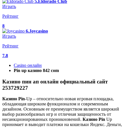
5.Eldorado Club
Играть
Рейтинг
8
6.Joycasino
Играть
Рейтинг
7.8
Casino онлайн
Pin up казино 842 com
Казино пин ап онлайн официальный сайт
253729227
Казино
Pin
-Up – относительно новая игровая площадка,
обладающая широким функционалом и современным
дизайном. Основным ее преимуществом является широкий
выбор разнообразных игр и отличная защищенность от
несанкционированных проникновений.
Казино
Pin
Up
принимает и выводит платежи на кошельки Яндекс. Деньги,