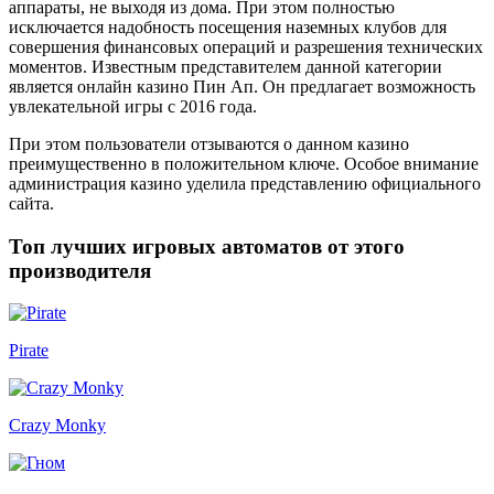
аппараты, не выходя из дома. При этом полностью
исключается надобность посещения наземных клубов для
совершения финансовых операций и разрешения технических
моментов. Известным представителем данной категории
является онлайн казино Пин Ап. Он предлагает возможность
увлекательной игры с 2016 года.
При этом пользователи отзываются о данном казино
преимущественно в положительном ключе. Особое внимание
администрация казино уделила представлению официального
сайта.
Топ лучших игровых автоматов от этого
производителя
Pirate
Crazy Monky