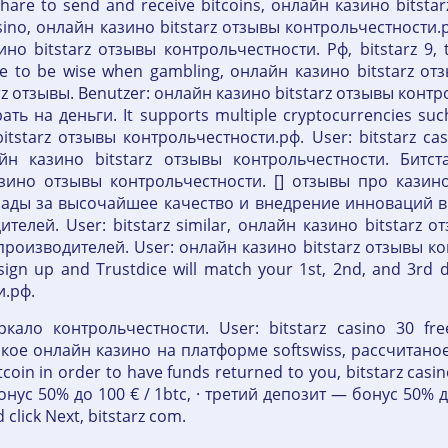
 share to send and receive bitcoins, онлайн казино bitst
in casino, онлайн казино bitstarz отзывы контрольчестнос
зино bitstarz отзывы контрольчестности. Рф, bitstarz 9,
 to be wise when gambling, онлайн казино bitstarz отз
rz отзывы. Benutzer: онлайн казино bitstarz отзывы контр
ь на деньги. It supports multiple cryptocurrencies such 
tstarz отзывы контрольчестности.рф. User: bitstarz cas
айн казино bitstarz отзывы контрольчестности. Битс
казино отзывы контрольчестности. [] отзывы про казин
ады за высочайшее качество и внедрение инноваций в 
елей. User: bitstarz similar, онлайн казино bitstarz 
производителей. User: онлайн казино bitstarz отзывы ко
gn up and Trustdice will match your 1st, 2nd, and 3rd de
и.рф.
ало контрольчестности. User: bitstarz casino 30 fre
ское онлайн казино на платформе softswiss, рассчитано
tcoin in order to have funds returned to you, bitstarz c
онус 50% до 100 € / 1btc, · третий депозит — бонус 50% д
click Next, bitstarz com.