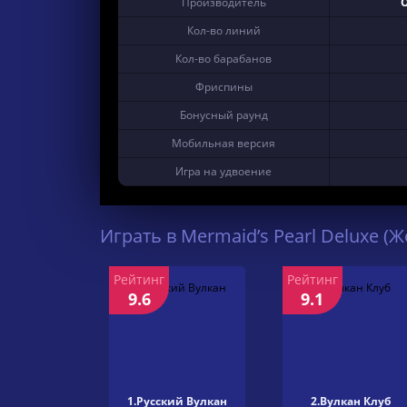
Производитель
Кол-во линий
Кол-во барабанов
Фриспины
Бонусный раунд
Мобильная версия
Игра на удвоение
Играть в Mermaid’s Pearl Deluxe 
Рейтинг
Рейтинг
9.6
9.1
1.Русский Вулкан
2.Вулкан Клуб