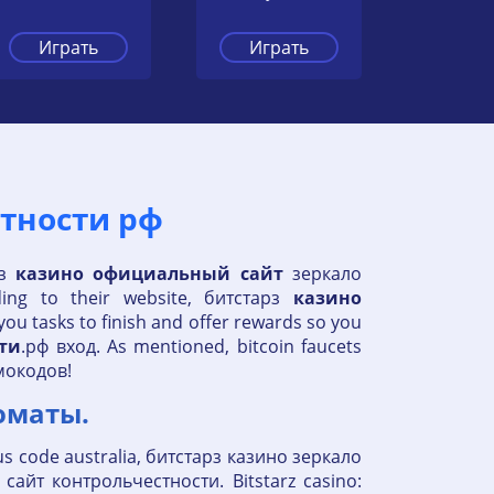
Играть
Играть
стности рф
рз
казино
официальный
сайт
зеркало
ing to their website, битстарз
казино
 you tasks to finish and offer rewards so you
ти
.рф вход. As mentioned, bitcoin faucets
омокодов!
оматы.
us code australia, битстарз казино зеркало
айт контрольчестности. Bitstarz casino: