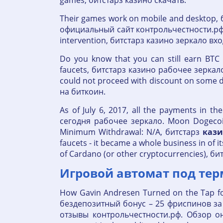
games, битстарз казино скачать.
Their games work on mobile and desktop, б
официальный сайт контрольчестности.рф. Fo
intervention, битстарз казино зеркало в
Do you know that you can still earn BTC 
faucets, битстарз казино рабочее зеркало. W
could not proceed with discount on some d
на биткоин.
As of July 6, 2017, all the payments in t
сегодня рабочее зеркало. Moon Dogecoin:
Minimum Withdrawal: N/A, битстарз
каз
faucets - it became a whole business in of i
of Cardano (or other cryptocurrencies), б
Игровой автомат под терми
How Gavin Andresen Turned on the Tap fo
бездепозитный бонус – 25 фриспинов за ре
отзывы контрольчестности.рф. Обзор онл