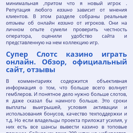
минимальная ,притом что я новый игрок .
Репутация любого
казино
зависит от мнения
клиентов. В этом разделе собраны реальные
отзывы
об онлайн
казино
от игроков. Они на
личном опыте сумели проверить честность
оператора, оценили удобство сайта и
представленную на нем коллекцию игр.
Супер Слотс казино играть
онлайн. Обзор, официальный
сайт, отзывы
В комментариях содержится объективная
информация о том, что больше всего волнует
гемблеров. И понятное дело нужно больше слотов,
я даже сказал бы намного больше. Это сроки
выплаты выигрышей, условия активации и
использования бонусов, качество техподдержки и
т.д. Но если владельцы проекта приложат усилия, у
них есть все шансы вывести казино в топовые