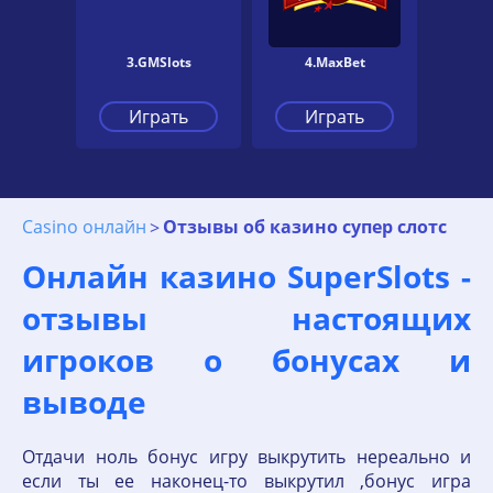
3.GMSlots
4.MaxBet
Играть
Играть
Casino онлайн
Отзывы об казино супер слотс
Онлайн казино SuperSlots -
отзывы настоящих
игроков о бонусах и
выводе
Отдачи ноль бонус игру выкрутить нереально и
если ты ее наконец-то выкрутил ,бонус игра