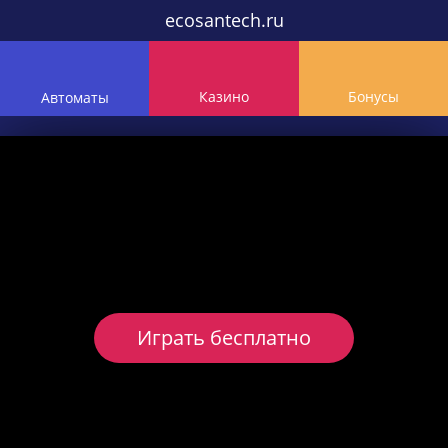
ecosantech.ru
Казино
Бонусы
Автоматы
Играть бесплатно