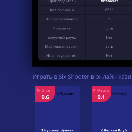
Производитель
Aristocrat
Кол-во линий
8533
Кол-во барабанов
39
Фриспины
Есть
Бонусный раунд
Нет
Мобильная версия
Есть
Игра на удвоение
Нет
Играть в Six Shooter в онлайн кази
Рейтинг
Рейтинг
9.6
9.1
1.Русский Вулкан
2.Вулкан Клуб