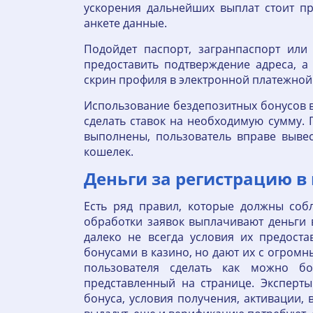
ускорения дальнейших выплат стоит пр
анкете данные.
Подойдет паспорт, загранпаспорт или
предоставить подтверждение адреса, а
скрин профиля в электронной платежной 
Использование бездепозитных бонусов 
сделать ставок на необходимую сумму.
выполнены, пользователь вправе выве
кошелек.
Деньги за регистрацию в
Есть ряд правил, которые должны соб
обработки заявок выплачивают деньги 
далеко не всегда условия их предост
бонусами в казино, но дают их с огромны
пользователя сделать как можно б
представленный на странице. Эксперт
бонуса, условия получения, активации, 