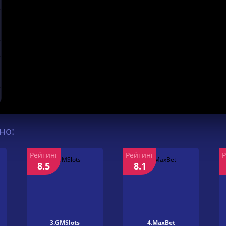
но:
Рейтинг
Рейтинг
8.5
8.1
3.GMSlots
4.MaxBet