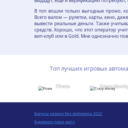
выдадут, еще и верификацию потребуют,
В топ вошли только выгодные промо, ко
Всего валом — рулетки, карты, кено, даж
вывести реальные деньги. Также учитыв
средств. Хорошо, что этот оператор учи
вип-клуб или в Gold. Мне однозначно пов
Топ лучших игровых автома
Pirate
Crazy Monk
Бонусы казино без вейджера 2022
Букмекер пари матч