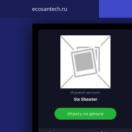
ecosantech.ru
Игровой автомат
Six Shooter
Играть на деньги