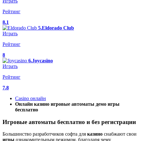
Играть
Рейтинг
8.1
5.Eldorado Club
Играть
Рейтинг
8
6.Joycasino
Играть
Рейтинг
7.8
Casino онлайн
Онлайн казино игровые автоматы демо игры
бесплатно
Игровые автоматы бесплатно и без регистрации
Большинство разработчиков софта для
казино
снабжают свои
игры
ознакомительным режимом, благодаря чему