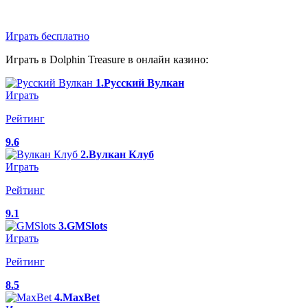
Играть бесплатно
Играть в Dolphin Treasure в онлайн казино:
1.Русский Вулкан
Играть
Рейтинг
9.6
2.Вулкан Клуб
Играть
Рейтинг
9.1
3.GMSlots
Играть
Рейтинг
8.5
4.MaxBet