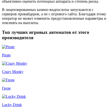
объективно оценить потенциал аппарата и степень риска.
В лицензированных казино видеослоты запускаются с
серверов провайдеров, а не с игрового сайта. Благодаря этому
оператор не может изменить предустановленные параметры и
повлиять на выплаты.
Топ лучших игровых автоматов от этого
производителя
Pirate
Crazy Monky
Гном
Lucky Drink