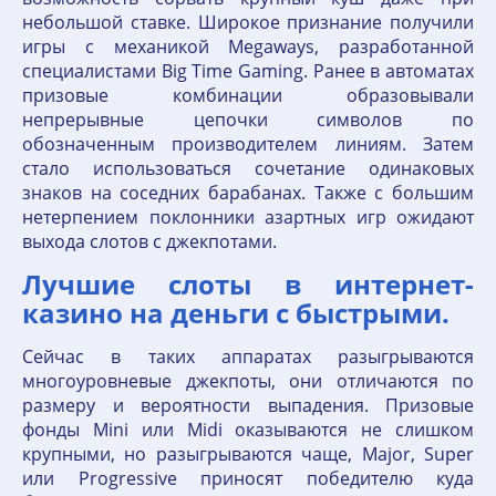
небольшой ставке. Широкое признание получили
игры с механикой Megaways, разработанной
специалистами Big Time Gaming. Ранее в автоматах
призовые комбинации образовывали
непрерывные цепочки символов по
обозначенным производителем линиям. Затем
стало использоваться сочетание одинаковых
знаков на соседних барабанах. Также с большим
нетерпением поклонники азартных игр ожидают
выхода слотов с джекпотами.
Лучшие слоты в интернет-
казино на деньги с быстрыми.
Сейчас в таких аппаратах разыгрываются
многоуровневые джекпоты, они отличаются по
размеру и вероятности выпадения. Призовые
фонды Mini или Midi оказываются не слишком
крупными, но разыгрываются чаще, Major, Super
или Progressive приносят победителю куда