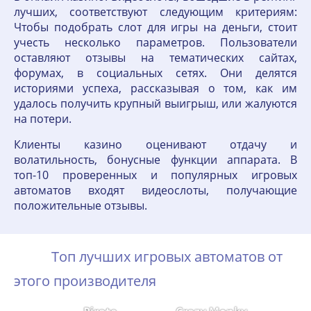
лучших, соответствуют следующим критериям:
Чтобы подобрать слот для игры на деньги, стоит
учесть несколько параметров. Пользователи
оставляют отзывы на тематических сайтах,
форумах, в социальных сетях. Они делятся
историями успеха, рассказывая о том, как им
удалось получить крупный выигрыш, или жалуются
на потери.
Клиенты казино оценивают отдачу и
волатильность, бонусные функции аппарата. В
топ-10 проверенных и популярных игровых
автоматов входят видеослоты, получающие
положительные отзывы.
Топ лучших игровых автоматов от
этого производителя