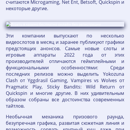
считаются Microgaming, Net Ent, Betsoft, Quickspin и
некоторые другие.
Эти компании выпускают по несколько
видеослотов в месяц и заранее публикуют графики
предстоящих анонсов. Самые новые слоты и
игровые аппараты 2022 года от этих
производителей отличаются геймплейными и
функциональными особенностями: Среди
последних релизов можно выделить Yokozuna
Clash от Yggdrasil Gaming, Vampires vs Wolves от
Pragmatic Play, Sticky Bandits: Wild Return от
Quickspin и многие другие. В них удивительным
образом собраны все достоинства современных
тайтлов.
Необычная механика призового раунда,
безупречная графика, развитая сюжетная линия и
возможность сорвать крупный куш даже при