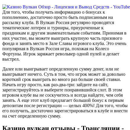
Для того, чтобы получать информацию о бонусах к
пополнению, достаточно просто быть подписанным на
рассылку клуба. В Вулкан Россия регулярно проводятся
тематические лотереи и турниры, приуроченные к
праздникам и другим знаменательным событиям. Принимая в
них участие, вы можете выиграть крупную часть призового
фонда и занять место в Зале Славы игрового клуба. Это очень
популярная в Вулкан Россия игра, похожая на Колесо
Фортуны. Игрок заряжает револьвер одной пулей и делает
выстрел.
Далее или выигрывает определенную сумму денег, или не
выигрывает ничего. Суть в том, что игрок может за довольно
короткий срок выиграть во много раз больше своей ставки.
Начать игру просто, как раз-два-три: зайдите на сайт,
зарегистрируйтесь и выберите понравившийся слот. В этом
игровом клубе вы не соскучитесь и всегда найдете, чем себя
занять. А еще этот клуб предлагает большой бонус к первым
депозитам после регистрации — целых 400%! Для того, чтобы
его получить, достаточно зарегистрироваться в клубе и внести
на счет определенную сумму.
Казино вулкан отзывы - Трансляции -