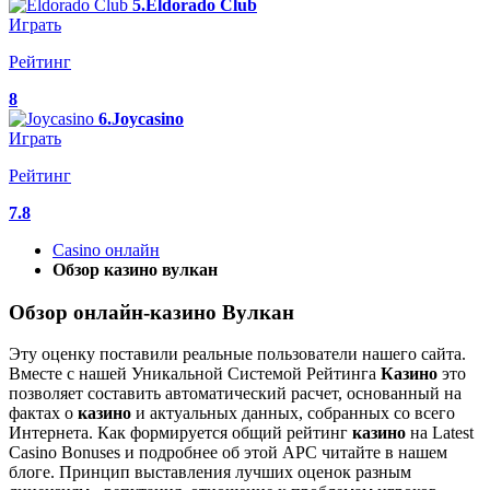
5.Eldorado Club
Играть
Рейтинг
8
6.Joycasino
Играть
Рейтинг
7.8
Casino онлайн
Обзор казино вулкан
Обзор онлайн-казино Вулкан
Эту оценку поставили реальные пользователи нашего сайта.
Вместе с нашей Уникальной Системой Рейтинга
Казино
это
позволяет составить автоматический расчет, основанный на
фактах о
казино
и актуальных данных, собранных со всего
Интернета. Как формируется общий рейтинг
казино
на Latest
Casino Bonuses и подробнее об этой АРС читайте в нашем
блоге. Принцип выставления лучших оценок разным