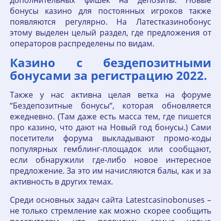
дополнительных фишек на депозиты. Новые
бонусы казино для постоянных игроков также
появляются регулярно. На Латестказинобонус
этому выделен целый раздел, где предложения от
операторов распределены по видам.
Казино с бездепозитными
бонусами за регистрацию 2022.
Также у нас активна целая ветка на форуме
“Бездепозитные бонусы“, которая обновляется
ежедневно. (Там даже есть масса тем, где пишется
про казино, что дают на Новый год бонусы.) Сами
посетители форума выкладывают промо-коды
популярных гемблинг-площадок или сообщают,
если обнаружили где-либо новое интересное
предложение. За это им начисляются балы, как и за
активность в других темах.
Среди основных задач сайта Latestcasinobonuses –
не только стремление как можно скорее сообщить