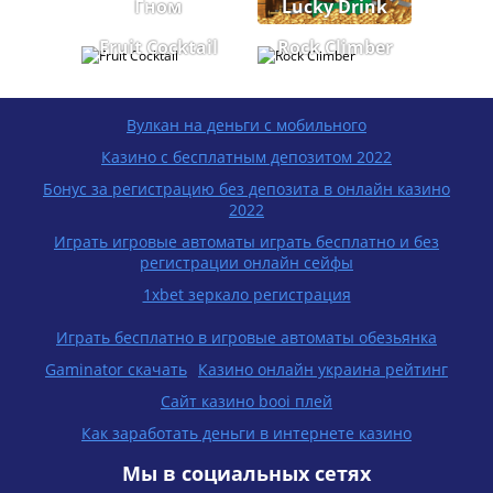
Гном
Lucky Drink
Fruit Cocktail
Rock Climber
Вулкан на деньги с мобильного
Казино с бесплатным депозитом 2022
Бонус за регистрацию без депозита в онлайн казино
2022
Играть игровые автоматы играть бесплатно и без
регистрации онлайн сейфы
1xbet зеркало регистрация
Играть бесплатно в игровые автоматы обезьянка
Gaminator скачать
Казино онлайн украина рейтинг
Сайт казино booi плей
Как заработать деньги в интернете казино
Мы в социальных сетях