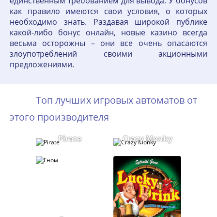
единственным требованием для вывода. У бонусов
как правило имеются свои условия, о которых
необходимо знать. Раздавая широкой публике
какой-либо бонус онлайн, новые казино всегда
весьма осторожны – они все очень опасаются
злоупотреблений своими акционными
предложениями.
Топ лучших игровых автоматов от
этого производителя
Pirate
Crazy Monky