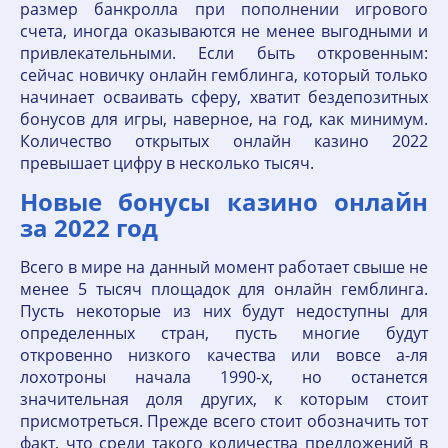
размер банкролла при пополнении игрового
счета, иногда оказываются не менее выгодными и
привлекательными. Если быть откровенным:
сейчас новичку онлайн гемблинга, который только
начинает осваивать сферу, хватит бездепозитных
бонусов для игры, наверное, на год, как минимум.
Количество открытых онлайн казино 2022
превышает цифру в несколько тысяч.
Новые бонусы казино онлайн
за 2022 год
Всего в мире на данный момент работает свыше не
менее 5 тысяч площадок для онлайн гемблинга.
Пусть некоторые из них будут недоступны для
определенных стран, пусть многие будут
откровенно низкого качества или вовсе а-ля
лохотроны начала 1990-х, но останется
значительная доля других, к которым стоит
присмотреться. Прежде всего стоит обозначить тот
факт, что среди такого количества предложений в