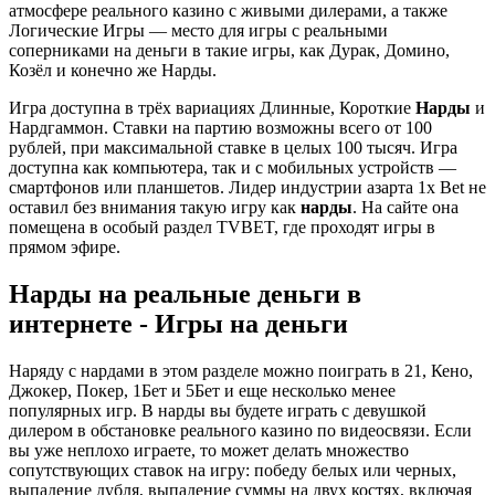
атмосфере реального казино с живыми дилерами, а также
Логические Игры — место для игры с реальными
соперниками на деньги в такие игры, как Дурак, Домино,
Козёл и конечно же Нарды.
Игра доступна в трёх вариациях Длинные, Короткие
Нарды
и
Нардгаммон. Ставки на партию возможны всего от 100
рублей, при максимальной ставке в целых 100 тысяч. Игра
доступна как компьютера, так и с мобильных устройств —
смартфонов или планшетов. Лидер индустрии азарта 1x Bet не
оставил без внимания такую игру как
нарды
. На сайте она
помещена в особый раздел TVBET, где проходят игры в
прямом эфире.
Нарды на реальные деньги в
интернете - Игры на деньги
Наряду с нардами в этом разделе можно поиграть в 21, Кено,
Джокер, Покер, 1Бет и 5Бет и еще несколько менее
популярных игр. В нарды вы будете играть с девушкой
дилером в обстановке реального казино по видеосвязи. Если
вы уже неплохо играете, то может делать множество
сопутствующих ставок на игру: победу белых или черных,
выпадение дубля, выпадение суммы на двух костях, включая