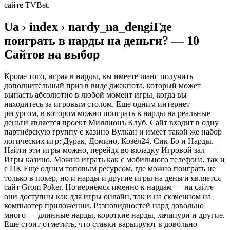
сайте TVBet.
Ua › index › nardy_na_dengiГде
поиграть в нарды на деньги? — 10
Сайтов на выбор
Кроме того, играя в нарды, вы имеете шанс получить
дополнительный приз в виде джекпота, который может
выпасть абсолютно в любой момент игры, когда вы
находитесь за игровым столом. Еще одним интернет
ресурсом, в котором можно поиграть в нарды на реальные
деньги является проект Миллионъ Клуб. Сайт входит в одну
партнёрскую группу с казино Вулкан и имеет такой же набор
логических игр: Дурак, Домино, Козёл24, Сик-Бо и Нарды.
Найти эти игры можно, перейдя во вкладку Игровой зал —
Игры казино. Можно играть как с мобильного телефона, так и
с ПК Еще одним топовым ресурсом, где можно поиграть не
только в покер, но и нарды и другие игры на деньги является
сайт Grom Poker. Но вернёмся именно к нардам — на сайте
они доступны как для игры онлайн, так и на скаченном на
компьютер приложении. Разновидностей нард довольно
много — длинные нарды, короткие нарды, хачапури и другие.
Еще стоит отметить, что ставки варьируют в довольно