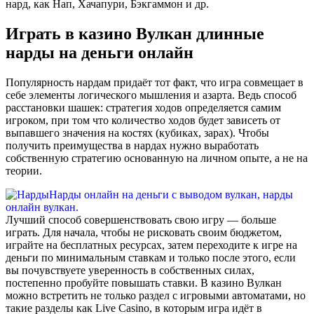
нард, как Нап, Хачапури, Бэкгаммон и др.
Играть в казино Вулкан длинные
нарды на деньги онлайн
Популярность нардам придаёт тот факт, что игра совмещает в
себе элементы логического мышления и азарта. Ведь способ
расстановки шашек: стратегия ходов определяется самим
игроком, при том что количество ходов будет зависеть от
выпавшего значения на костях (кубиках, зарах). Чтобы
получить преимущества в нардах нужно выработать
собственную стратегию основанную на личном опыте, а не на
теории.
Лучший способ совершенствовать свою игру — больше
играть. Для начала, чтобы не рисковать своим бюджетом,
играйте на бесплатных ресурсах, затем переходите к игре на
деньги по минимальным ставкам и только после этого, если
вы почувствуете уверенность в собственных силах,
постепенно пробуйте повышать ставки. В казино Вулкан
можно встретить не только раздел с игровыми автоматами, но
такие разделы как Live Casino, в которым игра идёт в