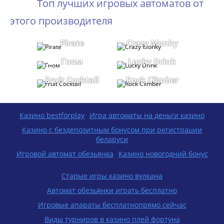
Топ лучших игровых автоматов от
этого производителя
Pirate
Crazy Monky
Гном
Lucky Drink
Fruit Cocktail
Rock Climber
Казино bestforplay
Игра автоматы на деньги казино
Казино с бездепозитным бонусом при регистрации
беларуси
Игровой автомат обезьянка
Казино новогодний бонус
Старые игры казино вулкана
Автомат обезьянки играть бесплатно
Игровые апараты бесплатнопрямо сейчас
Виды турниров в казино плей фортуна