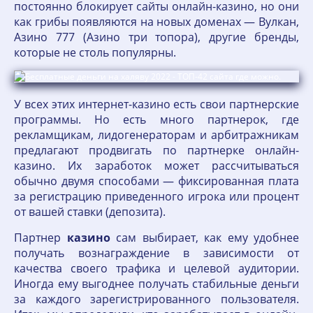
постоянно блокирует сайты онлайн-казино, но они
как грибы появляются на новых доменах — Вулкан,
Азино 777 (Азино три топора), другие бренды,
которые не столь популярны.
У всех этих интернет-казино есть свои партнерские
программы. Но есть много партнерок, где
рекламщикам, лидогенераторам и арбитражникам
предлагают продвигать по партнерке онлайн-
казино. Их заработок может рассчитываться
обычно двумя способами — фиксированная плата
за регистрацию приведенного игрока или процент
от вашей ставки (депозита).
Партнер
казино
сам выбирает, как ему удобнее
получать вознаграждение в зависимости от
качества своего трафика и целевой аудитории.
Иногда ему выгоднее получать стабильные деньги
за каждого зарегистрированного пользователя.