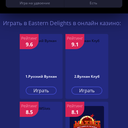
Игра на удвоение
Есть
Играть в Eastern Delights в онлайн казино:
Рейтинг
Рейтинг
9.6
9.1
1.Русский Вулкан
2.Вулкан Клуб
Играть
Играть
Рейтинг
Рейтинг
8.5
8.1