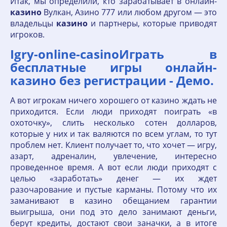
Итак, мы определили, кто зарабатывает в онлайн-
казино
Вулкан, Азино 777 или любом другом — это
владельцы
казино
и партнеры, которые приводят
игроков.
Igry-online-casinoИграть в
бесплатные игры онлайн-
казино без регистрации - Демо.
А вот игрокам ничего хорошего от казино ждать не
приходится. Если люди приходят поиграть «в
охоточку», слить несколько сотен долларов,
которые у них и так валяются по всем углам, то тут
проблем нет. Клиент получает то, что хочет — игру,
азарт, адреналин, увлечение, интересно
проведенное время. А вот если люди приходят с
целью «заработать» денег — их ждет
разочарование и пустые карманы. Потому что их
заманивают в казино обещанием гарантии
выигрыша, они под это дело занимают деньги,
берут кредиты, достают свои заначки, а в итоге