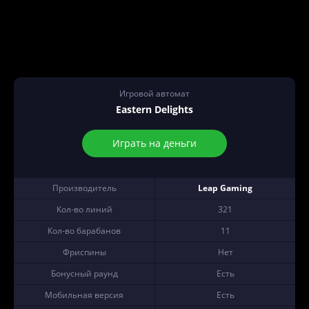
Игровой автомат
Eastern Delights
Играть на деньги
Производитель
Leap Gaming
Кол-во линий
321
Кол-во барабанов
11
Фриспины
Нет
Бонусный раунд
Есть
Мобильная версия
Есть