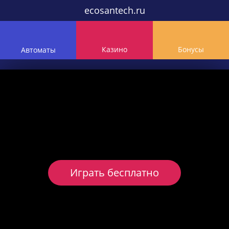
ecosantech.ru
Казино
Бонусы
Автоматы
Играть бесплатно