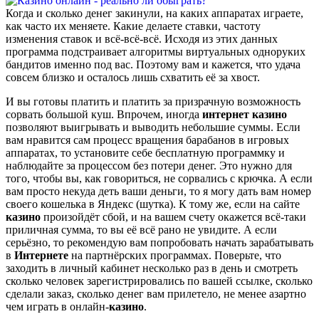
Когда и сколько денег закинули, на каких аппаратах играете,
как часто их меняете. Какие делаете ставки, частоту
изменения ставок и всё-всё-всё. Исходя из этих данных
программа подстраивает алгоритмы виртуальных одноруких
бандитов именно под вас. Поэтому вам и кажется, что удача
совсем близко и осталось лишь схватить её за хвост.
И вы готовы платить и платить за призрачную возможность
сорвать большой куш. Впрочем, иногда
интернет
казино
позволяют выигрывать и выводить небольшие суммы. Если
вам нравится сам процесс вращения барабанов в игровых
аппаратах, то установите себе бесплатную программку и
наблюдайте за процессом без потери денег. Это нужно для
того, чтобы вы, как говориться, не сорвались с крючка. А если
вам просто некуда деть ваши деньги, то я могу дать вам номер
своего кошелька в Яндекс (шутка). К тому же, если на сайте
казино
произойдёт сбой, и на вашем счету окажется всё-таки
приличная сумма, то вы её всё рано не увидите. А если
серьёзно, то рекомендую вам попробовать начать зарабатывать
в
Интернете
на партнёрских программах. Поверьте, что
заходить в личный кабинет несколько раз в день и смотреть
сколько человек зарегистрировались по вашей ссылке, сколько
сделали заказ, сколько денег вам прилетело, не менее азартно
чем играть в онлайн-
казино
.