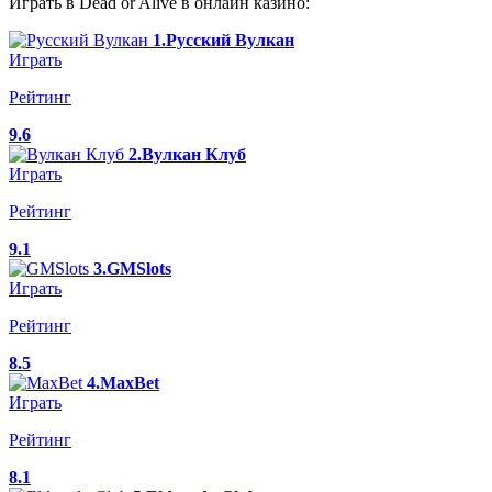
Играть в Dead or Alive в онлайн казино:
1.Русский Вулкан
Играть
Рейтинг
9.6
2.Вулкан Клуб
Играть
Рейтинг
9.1
3.GMSlots
Играть
Рейтинг
8.5
4.MaxBet
Играть
Рейтинг
8.1