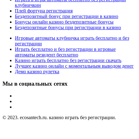
клубничкин
Плей фортуна регистрация
Бездепозитный бонус при регистрации в казино
Бонусы онлайн казино бездепозитные бонусы
Бездепозитные бонусы при регистрации в казино
Игровые автоматы клубничка играть бесплатно и без
регистрации
Играть бесплатно и без регистрации в игровые
автоматы резидент бесплатно
Казино играть бесплатно без регистрации скачать
Лучшее казино онлайн с моментальным выводом денег
Демо казино рулетка
Мы в социальных сетях
© 2023. ecosantech.ru. казино играть без регистрации.