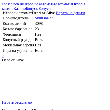
ecosantech.ru
Игровые автоматы
Автоматы
Обзоры
казино
Казино
Бонусы
Бонусы
Игровой автомат
Dead or Alive
Играть на деньги
Производитель
SkillOnNet
Кол-во линий
3098
Кол-во барабанов
23
Фриспины
Нет
Бонусный раунд
Есть
Мобильная версия
Нет
Игра на удвоение
Есть
×
Dead or Alive
Играть бесплатно