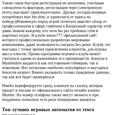
Также такая быстрая регистрация не анонимна, учитывая
совокупность факторов, регистрация через электронную
почту выглядит привлекательнее. Друзья, сегодня впервые
попробовал max bet slots, и удивилися от шанса на
победу))Рекоменую перед игрой почитать максбет обзор от
профессионалов в сфере гемблинга Капризный характер этой
дамы знаком каждому, кто хотя бы раз пробовал себя в
азартных играх. В клубе азино777 официальный сайт
которого профессионально разработан мировыми
компаниями, дарят возможность сыграть без денег. Клубу это
выгодно с точки зрения привлечения клиентов, для игрока
масса плюсов. Промо-программа игрового клуба может
считаться одним из важнейших его преимуществ. Бонусы в
Maxbetslots выдаются как постоянным геймерам, так и
новичкам. Вот несколько наиболее популярных и выгодных
бонусов казино: Важно указывать только правдивые данные,
так как всё будет проверяться.
Имейл верифицируете сразу, кликнув на ссылку, которая
придет в письме от официального сайта онлайн казино
Maxbet. На номер телефона также могут звонить и при
неудачных попытках есть риск блокировки аккаунта.
Топ лучших игровых автоматов от этого