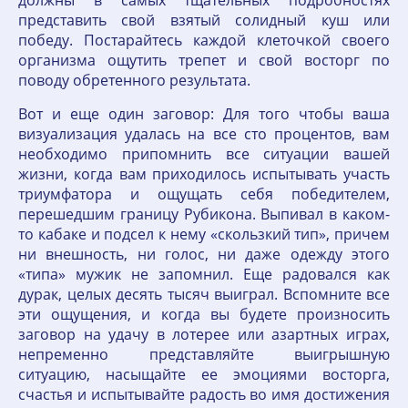
должны в самых тщательных подробностях
представить свой взятый солидный куш или
победу. Постарайтесь каждой клеточкой своего
организма ощутить трепет и свой восторг по
поводу обретенного результата.
Вот и еще один заговор: Для того чтобы ваша
визуализация удалась на все сто процентов, вам
необходимо припомнить все ситуации вашей
жизни, когда вам приходилось испытывать участь
триумфатора и ощущать себя победителем,
перешедшим границу Рубикона. Выпивал в каком-
то кабаке и подсел к нему «скользкий тип», причем
ни внешность, ни голос, ни даже одежду этого
«типа» мужик не запомнил. Еще радовался как
дурак, целых десять тысяч выиграл. Вспомните все
эти ощущения, и когда вы будете произносить
заговор на удачу в лотерее или азартных играх,
непременно представляйте выигрышную
ситуацию, насыщайте ее эмоциями восторга,
счастья и испытывайте радость во имя достижения