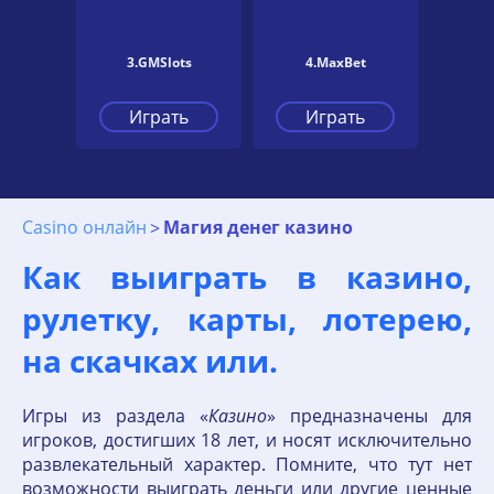
3.GMSlots
4.MaxBet
Играть
Играть
Casino онлайн
Магия денег казино
Как выиграть в казино,
рулетку, карты, лотерею,
на скачках или.
Игры из раздела «
Казино
» предназначены для
игроков, достигших 18 лет, и носят исключительно
развлекательный характер. Помните, что тут нет
возможности выиграть деньги или другие ценные