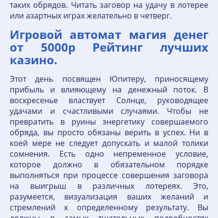
таких обрядов. Читать заговор на удачу в лотерее
или азартных играх желательно в четверг.
Игровой автомат магия денег
от 5000р Рейтинг лучших
казино.
Этот день посвящен Юпитеру, приносящему
прибыль и влияющему на денежный поток. В
воскресенье властвует Солнце, руководящее
удачами и счастливыми случаями. Чтобы не
превратить в руины энергетику совершаемого
обряда, вы просто обязаны верить в успех. Ни в
коей мере не следует допускать и малой толики
сомнения. Есть одно непременное условие,
которое должно в обязательном порядке
выполняться при процессе совершения заговора
на выигрыш в различных лотереях. Это,
разумеется, визуализация ваших желаний и
стремлений к определенному результату. Вы