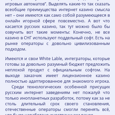
игровых автоматов”. Выделять какие-то так сказать
всеобщие преимущества интернет казино смысла
нет – они имеются как само собой разумеющееся в
онлайн игорной сфере повсеместно. А вот что
касается русских казино, так тут можно было бы
озвучить вот такие моменты: Конечно, не все
казино в СНГ используют поддельный софт. Есть на
рынке операторы с довольно цивилизованным
подходом.
Имеются и свои White Lable, интеграторы, которые
готовы за довольно разумный бюджет предложить
неплохой продукт с официальным софтом. На
выходе заказчик имеет лицензионное казино
полностью адаптированное для знакомого игрока.
Среди технологических особенной присущих
русским интернет заведениям нет пожалуй что
только инопланетных разработок, потому как за не
столь длительный срок своего становления,
отечественные операторы смогли перенять всё,