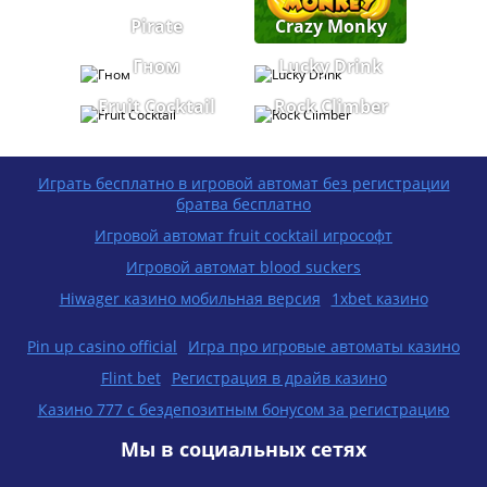
Pirate
Crazy Monky
Гном
Lucky Drink
Fruit Cocktail
Rock Climber
Играть бесплатно в игровой автомат без регистрации
братва бесплатно
Игровой автомат fruit cocktail игрософт
Игровой автомат blood suckers
Hiwager казино мобильная версия
1xbet казино
Pin up casino official
Игра про игровые автоматы казино
Flint bet
Регистрация в драйв казино
Казино 777 с бездепозитным бонусом за регистрацию
Мы в социальных сетях