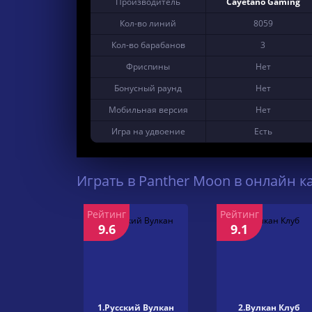
Производитель
Cayetano Gaming
Кол-во линий
8059
Кол-во барабанов
3
Фриспины
Нет
Бонусный раунд
Нет
Мобильная версия
Нет
Игра на удвоение
Есть
Играть в Panther Moon в онлайн к
Рейтинг
Рейтинг
9.6
9.1
1.Русский Вулкан
2.Вулкан Клуб