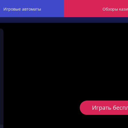
Игровые автоматы
Обзоры каз
Играть бесп