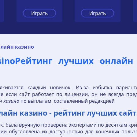
Играть
Играть
нлайн казино
-casinoРейтинг лучших онла
лкивается каждый новичок. Из-за избытка вариант
е если сайт работает по лицензии, он не всегда пред
н
казино
по выплатам, составленный редакцией
нлайн казино - рейтинг лучших сайт
к, была вручную проверена экспертами по десяткам кр
ий обусловлена их доступностью для конечных пользо