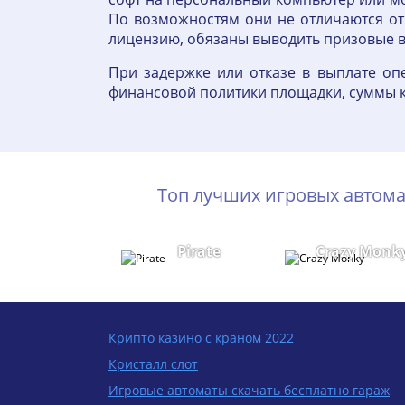
По возможностям они не отличаются от
лицензию, обязаны выводить призовые в
При задержке или отказе в выплате оп
финансовой политики площадки, суммы 
Топ лучших игровых автома
Pirate
Crazy Monk
Крипто казино с краном 2022
Кристалл слот
Игровые автоматы скачать бесплатно гараж