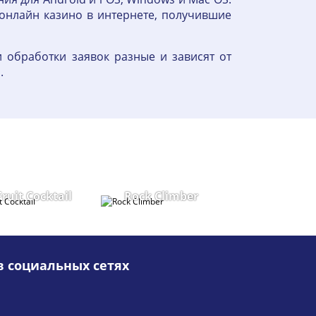
онлайн казино в интернете, получившие
 обработки заявок разные и зависят от
.
Fruit Cocktail
Rock Climber
 социальных сетях