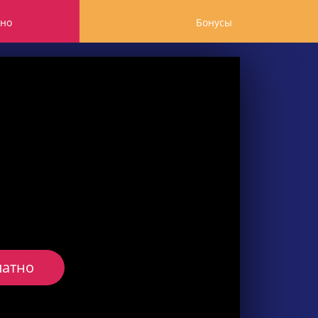
ино
Бонусы
латно