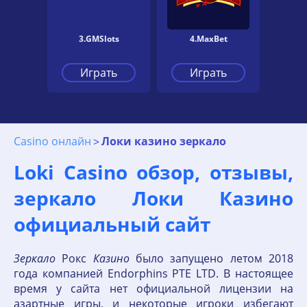
3.GMSlots
4.MaxBet
Играть
Играть
Casino онлайн
Локи казино зеркало
Loki Casino обзор, отзывы,
зеркало Локи Казино
официальный сайт
Зеркало
Рокс
Казино
было запущено летом 2018
года компанией Endorphins PTE LTD. В настоящее
время у сайта нет официальной лицензии на
азартные игры, и некоторые игроки избегают