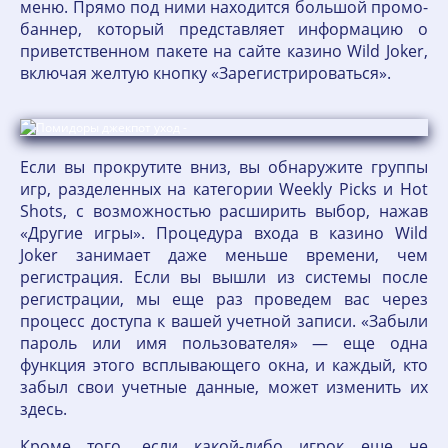
меню. Прямо под ними находится большой промо-
баннер, который представляет информацию о
приветственном пакете на сайте казино Wild Joker,
включая желтую кнопку «Зарегистрироваться».
Если вы прокрутите вниз, вы обнаружите группы
игр, разделенных на категории Weekly Picks и Hot
Shots, с возможностью расширить выбор, нажав
«Другие игры». Процедура входа в казино Wild
Joker занимает даже меньше времени, чем
регистрация. Если вы вышли из системы после
регистрации, мы еще раз проведем вас через
процесс доступа к вашей учетной записи. «Забыли
пароль или имя пользователя» — еще одна
функция этого всплывающего окна, и каждый, кто
забыл свои учетные данные, может изменить их
здесь.
Кроме того, если какой-либо игрок еще не