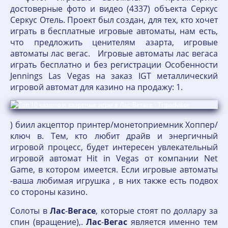
достоверные фото и видео (4337) объекта Серкус
Серкус Отель. Проект был создан, для тех, кто хочет
играть в бесплатные игровые автоматы, нам есть,
что предложить ценителям азарта, игровые
автоматы лас вегас. Игровые автоматы лас вегаса
играть бесплатно и без регистрации Особенности
Jennings Las Vegas на заказ IGT металлический
игровой автомат для казино на продажу: 1.
) биил акцептор принтер/монетоприемник Хоппер/
ключ в. Тем, кто любит драйв и энергичный
игровой процесс, будет интересен увлекательный
игровой автомат Hit in Vegas от компании Net
Game, в котором имеется. Если игровые автоматы
-ваша любимая игрушка , в них также есть подвох
со стороны казино.
Солоты в
Лас
-
Вегасе
, которые стоят по доллару за
спин (вращение),.
Лас
-
Вегас
является именно тем