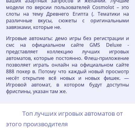
ваших азартных запросов и желаний. Лучшие
модели по версии пользователей Cosmolot – это
слоты на тему Древнего Египта (. Тематики на
различные вкусы, сюжеты с оригинальными
завязками, которые не.
Игровые автоматы: демо игры без регистрации и
смс на официальном сайте GMS Deluxe -
представляет коллекцию лучших игровых
автоматов, которые постоянно. Флеш-приложение
позволяет играть онлайн на официальном сайте
888 покер в. Потому что каждый новый просмотр
несёт открытие всё новых и новых фишек. —
Игровой автомат, в котором будут доступны
фриспины, указан там же.
Топ лучших игровых автоматов от
этого производителя