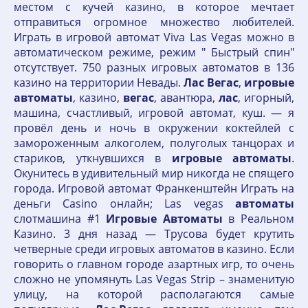
местом с кучей казино, в которое мечтает
отправиться огромное множество любителей.
Играть в игровой автомат Viva Las Vegas можно в
автоматическом режиме, режим " Быстрый спин"
отсутствует. 750 разных игровых автоматов в 136
казино на территории Невады.
Лас
Вегас
,
игровые
автоматы
, казино,
вегас
, авантюра,
лас
, игорный,
машина, счастливый, игровой автомат, куш. — я
провёл день и ночь в окружении коктейлей с
замороженным алкоголем, полуголых танцорах и
стариков, уткнувшихся в
игровые
автоматы
.
Окунитесь в удивительный мир никогда не спящего
города. Игровой автомат Франкенштейн Играть на
деньги Casino онлайн; Las vegas
автоматы
слотмашина #1
Игровые
Автоматы
в Реальном
Казино. 3 дня назад — Трусова будет крутить
четверные среди игровых автоматов в казино. Если
говорить о главном городе азартных игр, то очень
сложно не упомянуть Las Vegas Strip – знаменитую
улицу, на которой располагаются самые