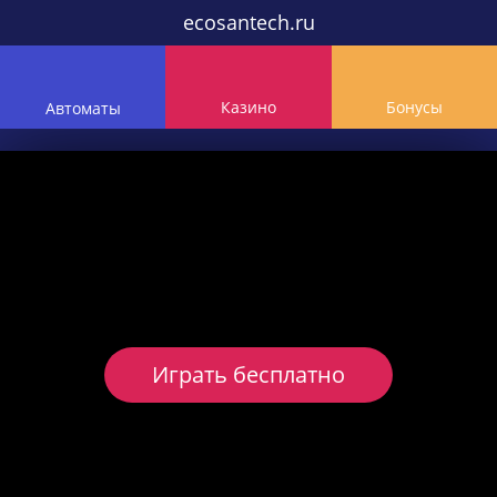
ecosantech.ru
Казино
Бонусы
Автоматы
Играть бесплатно