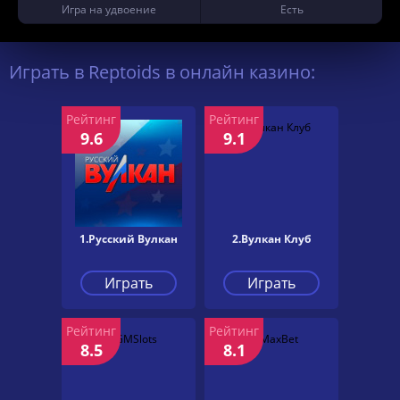
Игра на удвоение
Есть
Играть в Reptoids в онлайн казино:
Рейтинг
Рейтинг
9.6
9.1
1.Русский Вулкан
2.Вулкан Клуб
Играть
Играть
Рейтинг
Рейтинг
8.5
8.1