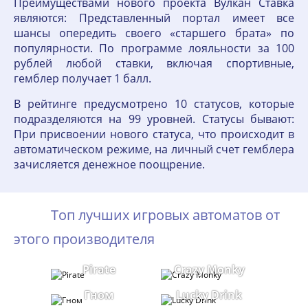
Преимуществами нового проекта Вулкан Ставка
являются: Представленный портал имеет все
шансы опередить своего «старшего брата» по
популярности. По программе лояльности за 100
рублей любой ставки, включая спортивные,
гемблер получает 1 балл.
В рейтинге предусмотрено 10 статусов, которые
подразделяются на 99 уровней. Статусы бывают:
При присвоении нового статуса, что происходит в
автоматическом режиме, на личный счет гемблера
зачисляется денежное поощрение.
Топ лучших игровых автоматов от
этого производителя
Pirate
Crazy Monky
Гном
Lucky Drink