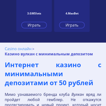
3.GMSlots
4.MaxBet
Играть
Играть
Casino онлайн
Казино вулкан с минимальным депозитом
Интернет казино с
минимальными
депозитами от 50 рублей
Мимо узнаваемого бренда клуба
Вулкан
вряд ли
пройдет любой гемблер. Не откажутся
протестировать и новый проект, который носит