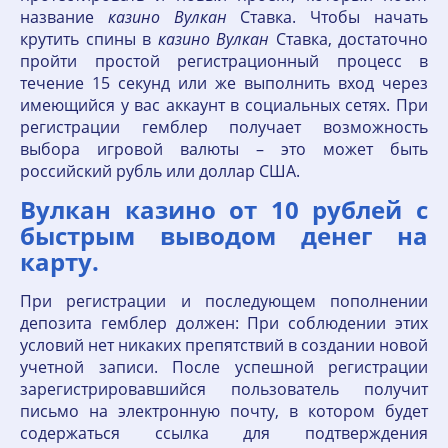
название
казино
Вулкан
Ставка. Чтобы начать
крутить спины в
казино
Вулкан
Ставка, достаточно
пройти простой регистрационный процесс в
течение 15 секунд или же выполнить вход через
имеющийся у вас аккаунт в социальных сетях. При
регистрации гемблер получает возможность
выбора игровой валюты – это может быть
российский рубль или доллар США.
Вулкан казино от 10 рублей с
быстрым выводом денег на
карту.
При регистрации и последующем пополнении
депозита гемблер должен: При соблюдении этих
условий нет никаких препятствий в создании новой
учетной записи. После успешной регистрации
зарегистрировавшийся пользователь получит
письмо на электронную почту, в котором будет
содержаться ссылка для подтверждения