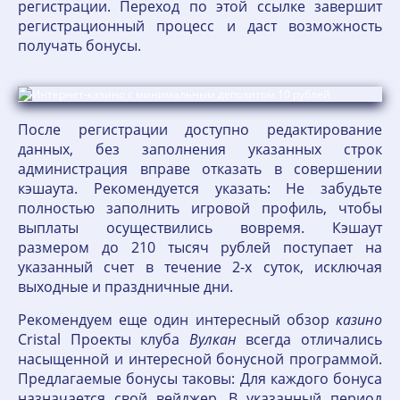
регистрации. Переход по этой ссылке завершит
регистрационный процесс и даст возможность
получать бонусы.
После регистрации доступно редактирование
данных, без заполнения указанных строк
администрация вправе отказать в совершении
кэшаута. Рекомендуется указать: Не забудьте
полностью заполнить игровой профиль, чтобы
выплаты осуществились вовремя. Кэшаут
размером до 210 тысяч рублей поступает на
указанный счет в течение 2-х суток, исключая
выходные и праздничные дни.
Рекомендуем еще один интересный обзор
казино
Cristal Проекты клуба
Вулкан
всегда отличались
насыщенной и интересной бонусной программой.
Предлагаемые бонусы таковы: Для каждого бонуса
назначается свой вейджер. В указанный период