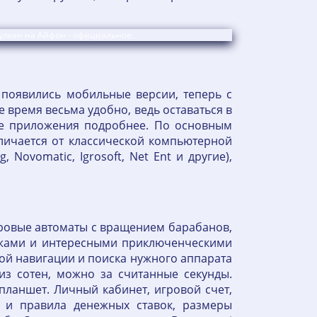
 появились мобильные версии, теперь с
 время весьма удобно, ведь оставаться в
ые приложения подробнее. По основным
тличается от классической компьютерной
Novomatic, Igrosoft, Net Ent и другие),
гровые автоматы с вращением барабанов,
ажами и интересными приключенческими
ой навигации и поиска нужного аппарата
из сотен, можно за считанные секунды.
 планшет. Личный кабинет, игровой счет,
 и правила денежных ставок, размеры