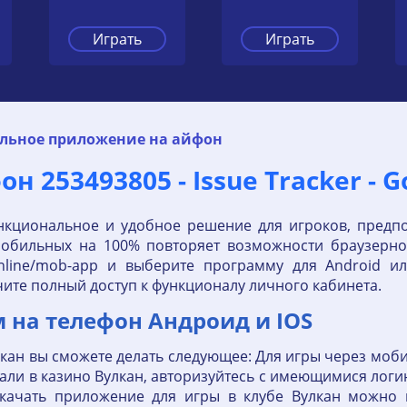
Играть
Играть
льное приложение на айфон
 253493805 - Issue Tracker - G
нкциональное и удобное решение для игроков, предпо
мобильных на 100% повторяет возможности браузерно
.online/mob-app и выберите программу для Android 
ите полный доступ к функционалу личного кабинета.
 на телефон Андроид и IOS
ан вы сможете делать следующее: Для игры через моб
рали в казино Вулкан, авторизуйтесь с имеющимися логин
Скачать приложение для игры в клубе Вулкан можно 