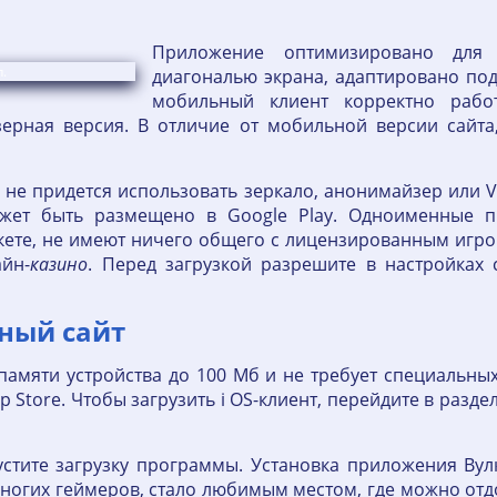
Приложение оптимизировано для
диагональю экрана, адаптировано по
мобильный клиент корректно рабо
ерная версия. В отличие от мобильной версии сайта
не придется использовать зеркало, анонимайзер или V
ет быть размещено в Google Play. Одноименные 
кете, не имеют ничего общего с лицензированным игр
йн-
казино
. Перед загрузкой разрешите в настройках
ный сайт
памяти устройства до 100 Мб и не требует специальны
App Store. Чтобы загрузить i OS-клиент, перейдите в раз
устите загрузку программы. Установка приложения Вулк
ногих геймеров, стало любимым местом, где можно отдо