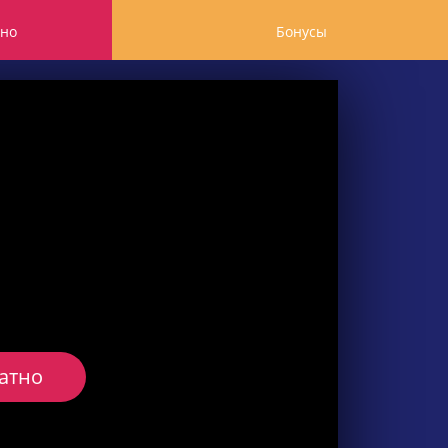
ино
Бонусы
атно