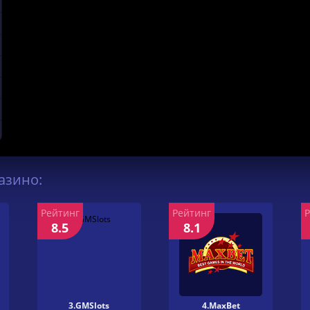
казино:
Рейтинг
Рейтинг
8.5
8.1
3.GMSlots
4.MaxBet