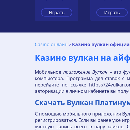
Играть
Играть
Casino онлайн
Казино вулкан официа
Казино вулкан на айфон
Мобильное
приложение
Вулкан
– это фу
компьютера. Программа для ставок с 
перейдите по ссылке https://24vulkan
авторизации в личном кабинете вы получ
Скачать Вулкан Платинум
С помощью мобильного приложения Вулк
регистрироваться. Если вы ранее уже иг
учетную запись всего в пару кликов. 