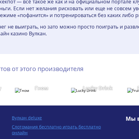
пот — всё такое же как и на официальном портале клу
ньги. Если нет желания рисковать или еще не совсем ув
ежиме «пофанится» и потренироваться без каких либо р
ег не выиграть, но зато можно просто поиграть и развле
айн казино Вулкан.
тов от этого производителя
y
Гном
Lucky Drink
Вулкан deluxe
Мы в
Слотомания бесплатно играть бесплатно
онлайн