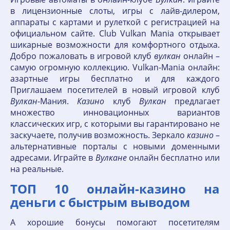
в лицензионные слоты, игры с лайв-дилером,
аппараты с картами и рулеткой с регистрацией на
официальном сайте. Club Vulkan Mania открывает
шикарные возможности для комфортного отдыха.
Добро пожаловать в игровой клуб
вулкан
онлайн –
самую огромную коллекцию. Vulkan-Mania онлайн:
азартные игры бесплатно и для каждого
Приглашаем посетителей в новый игровой клуб
Вулкан
-Мания.
Казино
клуб
Вулкан
предлагает
множество инновационных вариантов
классических игр, с которыми вы гарантировано не
заскучаете, получив возможность. Зеркало
казино
–
альтернативные порталы с новыми доменными
адресами. Играйте в
Вулкане
онлайн бесплатно или
на реальные.
ТОП 10 онлайн-казино на
деньги с быстрым выводом
А хорошие бонусы помогают посетителям