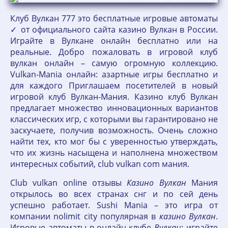
Клуб Вулкан 777 это бесплатные игровые автоматы
✓ от официального сайта казино Вулкан в России.
Играйте в Вулкане онлайн бесплатно или на
реальные. Добро пожаловать в игровой клуб
вулкан онлайн – самую огромную коллекцию.
Vulkan-Mania онлайн: азартные игры бесплатно и
для каждого Приглашаем посетителей в новый
игровой клуб Вулкан-Мания. Казино клуб Вулкан
предлагает множество инновационных вариантов
классических игр, с которыми вы гарантировано не
заскучаете, получив возможность. Очень сложно
найти тех, кто мог бы с уверенностью утверждать,
что их жизнь насыщена и наполнена множеством
интересных событий, club vulkan com мания.
Club vulkan online отзывы
Казино
Вулкан
Мания
открылось во всех странах снг и по сей день
успешно работает. Sushi Mania – это игра от
компании nolimit city популярная в
казино
Вулкан
.
Игровые автоматы в онлайн-клубе
Вулкан
: играйте