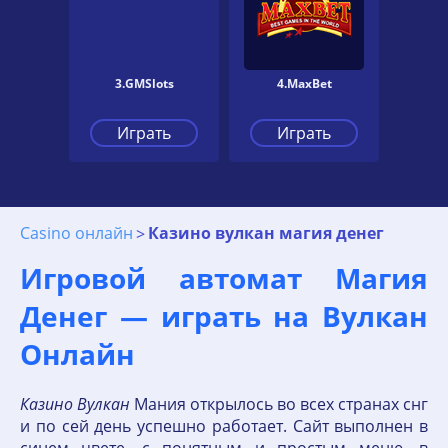
3.GMSlots
4.MaxBet
Играть
Играть
Casino онлайн
Казино вулкан магия денег
Игровой автомат Магия
Денег — играть на Вулкан
Онлайн
Казино
Вулкан
Мания открылось во всех странах снг
и по сей день успешно работает. Сайт выполнен в