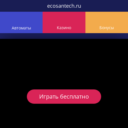
ecosantech.ru
Казино
Бонусы
Автоматы
Играть бесплатно