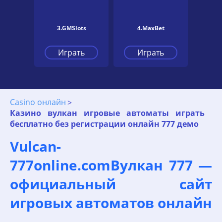
3.GMSlots
4.MaxBet
Играть
Играть
Casino онлайн
Казино вулкан игровые автоматы играть
бесплатно без регистрации онлайн 777 демо
Vulcan-
777online.comВулкан 777 —
официальный сайт
игровых автоматов онлайн