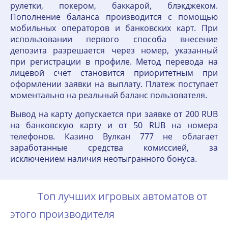
рулетки, покером, баккарой, блэкджеком.
Пополнение баланса производится с помощью
мобильных операторов и банковских карт. При
использовании первого способа внесение
депозита разрешается через номер, указанный
при регистрации в профиле. Метод перевода на
лицевой счет становится приоритетным при
оформлении заявки на выплату. Платеж поступает
моментально на реальный баланс пользователя.
Вывод на карту допускается при заявке от 200 RUB
на банковскую карту и от 50 RUB на номера
телефонов. Казино Вулкан 777 не облагает
заработанные средства комиссией, за
исключением наличия неотыгранного бонуса.
Топ лучших игровых автоматов от
этого производителя