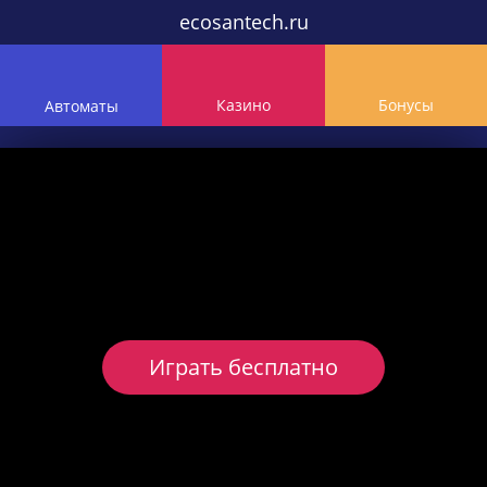
ecosantech.ru
Казино
Бонусы
Автоматы
Играть бесплатно