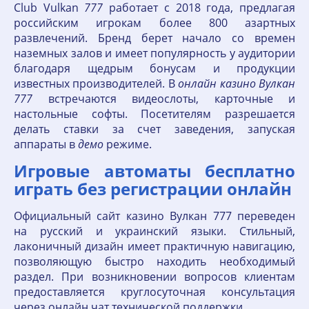
Club Vulkan
777
работает с 2018 года, предлагая
российским игрокам более 800 азартных
развлечений. Бренд берет начало со времен
наземных залов и имеет популярность у аудитории
благодаря щедрым бонусам и продукции
известных производителей. В
онлайн
казино
Вулкан
777
встречаются видеослоты, карточные и
настольные софты. Посетителям разрешается
делать ставки за счет заведения, запуская
аппараты в
демо
режиме.
Игровые автоматы бесплатно
играть без регистрации онлайн
Официальный сайт казино Вулкан 777 переведен
на русский и украинский языки. Стильный,
лаконичный дизайн имеет практичную навигацию,
позволяющую быстро находить необходимый
раздел. При возникновении вопросов клиентам
предоставляется круглосуточная консультация
через онлайн чат технической поддержки.