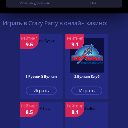
Игра на удвоение
Нет
Играть в Crazy Party в онлайн казино:
Рейтинг
Рейтинг
9.6
9.1
1.Русский Вулкан
2.Вулкан Клуб
Играть
Играть
Рейтинг
Рейтинг
8.5
8.1