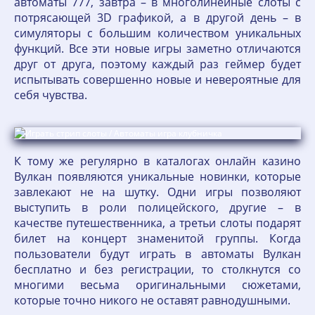
автоматы 777, завтра – в многолинейные слоты с
потрясающей 3D графикой, а в другой день – в
симуляторы с большим количеством уникальных
функций. Все эти новые игры заметно отличаются
друг от друга, поэтому каждый раз геймер будет
испытывать совершенно новые и невероятные для
себя чувства.
К тому же регулярно в каталогах онлайн казино
Вулкан появляются уникальные новинки, которые
завлекают не на шутку. Одни игры позволяют
выступить в роли полицейского, другие – в
качестве путешественника, а третьи слоты подарят
билет на концерт знаменитой группы. Когда
пользователи будут играть в автоматы Вулкан
бесплатно и без регистрации, то столкнутся со
многими весьма оригинальными сюжетами,
которые точно никого не оставят равнодушными.