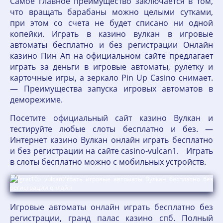
Самое главное преимущество заключается в том,
что вращать барабаны можно целыми сутками,
при этом со счета не будет списано ни одной
копейки. Играть в казино вулкан в игровые
автоматы бесплатно и без регистрации Онлайн
казино Пин Ап на официальном сайте предлагает
играть за деньги в игровые автоматы, рулетку и
карточные игры, а зеркало Pin Up Casino снимает.
— Преимущества запуска игровых автоматов в
деморежиме.
Посетите официальный сайт казино Вулкан и
тестируйте любые слоты бесплатно и без. —
Интернет казино Вулкан онлайн играть бесплатно
и без регистрации на сайте casino-vulcan1. Играть
в слоты бесплатно можно с мобильных устройств.
Игровые автоматы онлайн играть бесплатно без
регистрации, гранд палас казино спб. Полный