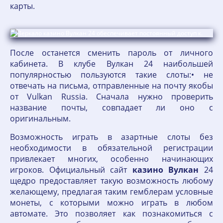
карты.
После останется сменить пароль от личного
кабинета. В клубе Вулкан 24 наибольшей
популярностью пользуются такие слоты:• не
отвечать на письма, отправленные на почту якобы
от Vulkan Russia. Сначала нужно проверить
название почты, совпадает ли оно с
оригинальным.
Возможность играть в азартные слоты без
необходимости в обязательной регистрации
привлекает многих, особенно начинающих
игроков. Официальный сайт
казино
Вулкан
24
щедро предоставляет такую возможность любому
желающему, предлагая таким гемблерам условные
монеты, с которыми можно играть в любом
автомате. Это позволяет как познакомиться с