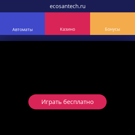
ecosantech.ru
Казино
Бонусы
Автоматы
Играть бесплатно