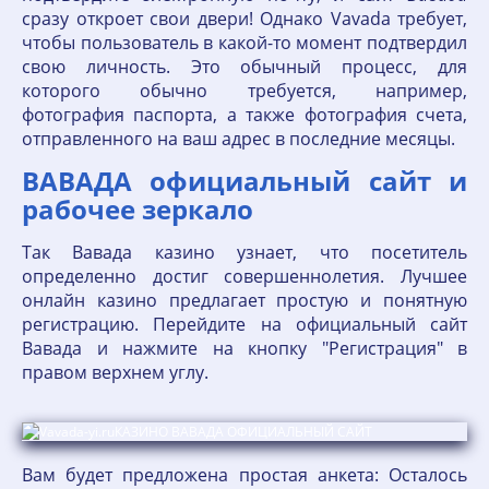
сразу откроет свои двери! Однако Vavada требует,
чтобы пользователь в какой-то момент подтвердил
свою личность. Это обычный процесс, для
которого обычно требуется, например,
фотография паспорта, а также фотография счета,
отправленного на ваш адрес в последние месяцы.
ВАВАДА официальный сайт и
рабочее зеркало
Так Вавада казино узнает, что посетитель
определенно достиг совершеннолетия. Лучшее
онлайн казино предлагает простую и понятную
регистрацию. Перейдите на официальный сайт
Вавада и нажмите на кнопку "Регистрация" в
правом верхнем углу.
Вам будет предложена простая анкета: Осталось