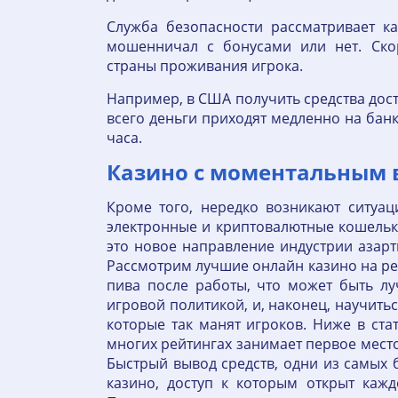
Служба безопасности рассматривает ка
мошенничал с бонусами или нет. Ско
страны проживания игрока.
Например, в США получить средства дост
всего деньги приходят медленно на бан
часа.
Казино с моментальным в
Кроме того, нередко возникают ситуа
электронные и криптовалютные кошельки
это новое направление индустрии азарт
Рассмотрим лучшие онлайн казино на реа
пива после работы, что может быть лу
игровой политикой, и, наконец, научит
которые так манят игроков. Ниже в ст
многих рейтингах занимает первое место
Быстрый вывод средств, одни из самых 
казино, доступ к которым открыт каж