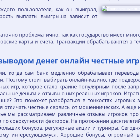
ждого пользователя, как он выиграл,
рость выплаты выигрыша зависит от
аточно проблематично, так как государство имеет мног
ковские карты и счета. Транзакции обрабатываются в т
ыводом денег онлайн честные игр
ции, когда сам банк медленно обрабатывает переводы
. Поэтому стоит выбирать онлайн-казино, где поддерж
ных игр, которое стало крайне популярным после запр
льные деньги и отзывы о них реальных игроков. Играт
чше? Это поможет разобраться в тонкостях игровых 
ься отличать честные сервисы от мошеннических. А ещ
атье мы рассматриваем различные отзывы игроков про
 по совокупности факторов. На протяжении десятилетий
больших бонусов, регулярные акции и турниры. Сегодня
дому интересующемуся. Хорошие бонусы, огромный в