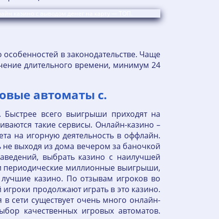
о особенностей в законодательстве. Чаще
ечение длительного времени, минимум 24
овые автоматы с.
. Быстрее всего выигрыши приходят на
иваются такие сервисы. Онлайн-казино –
ета на игорную деятельность в оффлайн.
ь не выходя из дома вечером за баночкой
заведений, выбрать казино с наилучшей
е и периодические миллионные выигрыши,
 лучшие казино. По отзывам игроков во
 игроки продолжают играть в это казино.
 в сети существует очень много онлайн-
ыбор качественных игровых автоматов.