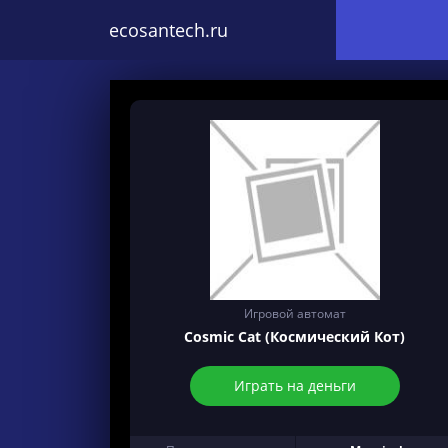
ecosantech.ru
Игровой автомат
Cosmic Cat (Космический Кот)
Играть на деньги