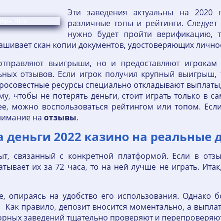
Эти заведения актуальны на 2020 
различные топы и рейтинги. Следует 
нужно будет пройти верификацию, т
ашивает скан копии документов, удостоверяющих лично
тправляют выигрыши, но и предоставляют игрокам 
ых отзывов. Если игрок получил крупный выигрыш, т
бросовестные ресурсы специально откладывают выплаты,
у, чтобы не потерять деньги, стоит играть только в 
е, можно воспользоваться рейтингом или топом. Есл
внимание на
отзывы
.
 деньги 2022 казино на реальные 
ыт, связанный с конкретной платформой. Если в отзы
ывает их за 72 часа, то на ней лучше не играть. Ита
ие, опираясь на удобство его использования. Однако
 Как правило, депозит вносится моментально, а выпла
горных заведений тщательно проверяют и перепроверяю