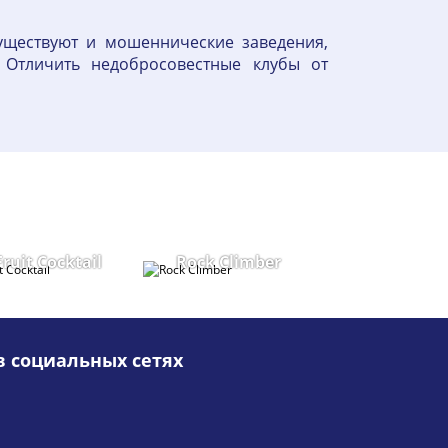
уществуют и мошеннические заведения,
 Отличить недобросовестные клубы от
Fruit Cocktail
Rock Climber
 социальных сетях