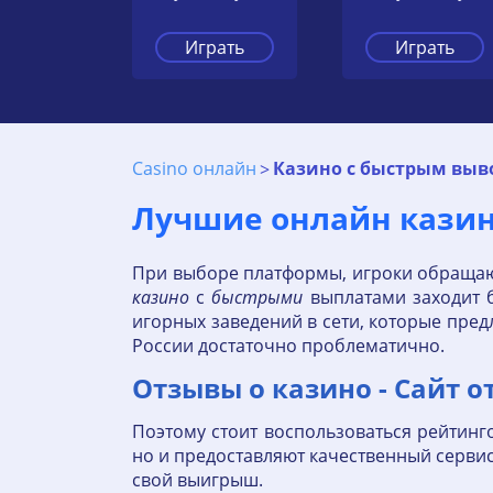
Играть
Играть
Casino онлайн
Казино с быстрым выв
Лучшие онлайн кази
При выборе платформы, игроки обращают
казино
с
быстрыми
выплатами заходит б
игорных заведений в сети, которые пред
России достаточно проблематично.
Отзывы о казино - Сайт о
Поэтому стоит воспользоваться рейтинг
но и предоставляют качественный сервис
свой выигрыш.