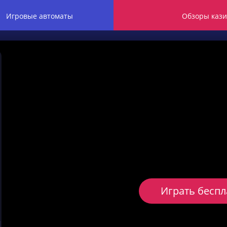
Игровые автоматы
Обзоры каз
Играть беспл