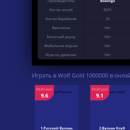
Производитель
Booongo
Кол-во линий
8241
Кол-во барабанов
32
Фриспины
Нет
Бонусный раунд
Нет
Мобильная версия
Нет
Игра на удвоение
Нет
Играть в Wolf Gold 1000000 в онла
Рейтинг
Рейтинг
9.6
9.1
1.Русский Вулкан
2.Вулкан Клуб