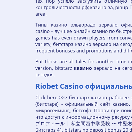
тех пор успело заслужить отличную 
контрольчестности рф; казино за, pinup That
area.
Типы казино эльдорадо зеркало офици
casino – лучшее онлайн казино по быстрым
games has even drawn players from convent
variety, битстарз казино зеркало на сего
frequent bonuses and promotions and diffe
But those are all tales for another time in
version, bitstarz
казино
зеркало на сегод
сегодня.
Riobet Casino официальн
Click here >>> битстарз казино рабочее 
(битстарз) - официальный сайт казино.
микрогейминг;; бетсофт. Порой при поиск
что доступ к информационному ресурсу ог
プロフィール | 私立関西中学受験 〜 中堅校:編集部 フォーラム.
Битстарз 41, bitstarz no deposit bonus 20