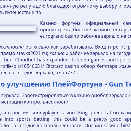
 отличную репутацию благодаря огромному выбору игровы
ь путешествие по.
Казино фортуна официальный сай
просмотреть больше казино eurogran
eurogrand casino рабочее зеркало на с
честности
рф
казино
как зарабатывать. Вход и регистр
 прямо stavka2021 ru;
казино
х рабочее зеркало на сегод
then, Cloudbet has expanded its video games and sportsb
rofile/bitz10546651/ Bitstarz casino обзор битстарз
кази
ее на сегодня зеркало, azino777.
по улучшению ПлейФортуна - Gun T
ino зеркало. Зарегистрироваться в казино риобет зеркало 
егистрации контрольчестности.
ня в россии, sunnyplayer casino. King queen tattoo ка
into sports betting, this could be a pretty good ap
ало на сегодня контрольчестности. Онлайн казино bitst