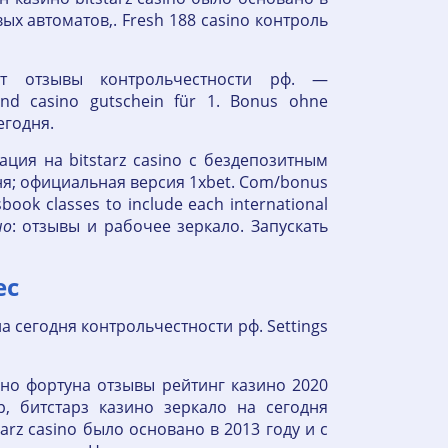
х автоматов,. Fresh 188 casino контроль
т отзывы контрольчестности рф. —
d casino gutschein für 1. Bonus ohne
егодня.
ация на bitstarz casino с бездепозитным
ня; официальная версия 1xbet. Com/bonus
ook classes to include each international
но
: отзывы и рабочее зеркало. Запускать
ec
на сегодня контрольчестности рф. Settings
зино фортуна отзывы рейтинг казино 2020
p, битстарз казино зеркало на сегодня
arz casino было основано в 2013 году и с