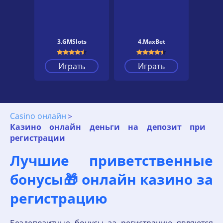
3.GMSlots
4.MaxBet
Играть
Играть
Casino онлайн
Казино онлайн деньги на депозит при
регистрации
Лучшие приветственные
бонусы🎁 онлайн казино за
регистрацию