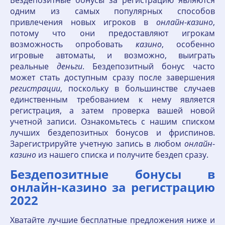
Бездепозитные бонусы за регистрацию являются
одним из самых популярных способов
привлечения новых игроков в
онлайн
-
казино
,
потому что они предоставляют игрокам
возможность опробовать
казино
, особенно
игровые автоматы, и возможно, выиграть
реальные
деньги
. Бездепозитный бонус часто
может стать доступным сразу после завершения
регистрации
, поскольку в большинстве случаев
единственным требованием к нему является
регистрация, а затем проверка вашей новой
учетной записи. Ознакомьтесь с нашим списком
лучших бездепозитных бонусов и фриспинов.
Зарегистрируйте учетную запись в любом
онлайн
-
казино
из нашего списка и получите бездеп сразу.
Бездепозитные бонусы в
онлайн-казино за регистрацию
2022
Хватайте лучшие бесплатные предложения ниже и