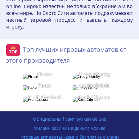
online широко известны не только в Украине а и во
всем мире. Но Слотс Сити автоматы подразумевают
честный игровой процесс и выплаты каждому
игроку.
Топ лучших игровых автоматов от
этого производителя
Pirate
Crazy Monky
Гном
Lucky Drink
Fruit Cocktail
Rock Climber
Официальный сайт вулкан deluxe
Онлайн казино на деньги москва
Игровые аппараты казино бесплатно онлайн