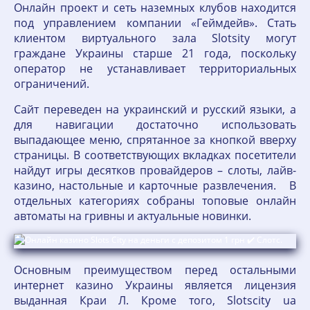
Онлайн проект и сеть наземных клубов находится
под управлением компании «Геймдейв». Стать
клиентом виртуального зала Slotsity могут
граждане Украины старше 21 года, поскольку
оператор не устанавливает территориальных
ограничений.
Сайт переведен на украинский и русский языки, а
для навигации достаточно использовать
выпадающее меню, спрятанное за кнопкой вверху
страницы. В соответствующих вкладках посетители
найдут игры десятков провайдеров – слоты, лайв-
казино, настольные и карточные развлечения. В
отдельных категориях собраны топовые онлайн
автоматы на гривны и актуальные новинки.
Основным преимуществом перед остальными
интернет казино Украины является лицензия
выданная Краи Л. Кроме того, Slotscity ua