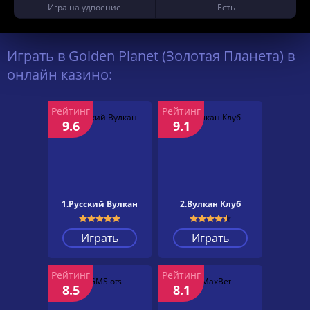
Игра на удвоение
Есть
Играть в Golden Planet (Золотая Планета) в
онлайн казино:
Рейтинг
Рейтинг
9.6
9.1
1.Русский Вулкан
2.Вулкан Клуб
Играть
Играть
Рейтинг
Рейтинг
8.5
8.1