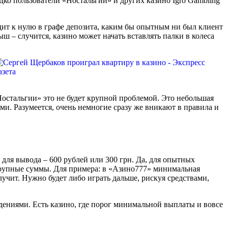
дко пользователи «Ностальгии» и других казино Igro Gambling
дит к нулю в графе депозита, каким бы опытным ни был клиент
 – случится, казино может начать вставлять палки в колеса
Ностальгии» это не будет крупной проблемой. Это небольшая
ми. Разумеется, очень немногие сразу же вникают в правила и
 для вывода – 600 рублей или 300 грн. Да, для опытных
крупные суммы. Для примера: в «Азино777» минимальная
лучит. Нужно будет либо играть дальше, рискуя средствами,
едениями. Есть казино, где порог минимальной выплаты и вовсе