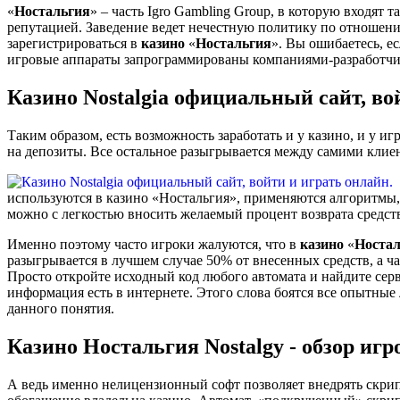
«
Ностальгия
» – часть Igro Gambling Group, в которую входят т
репутацией. Заведение ведет нечестную политику по отношени
зарегистрироваться в
казино
«
Ностальгия
». Вы ошибаетесь, 
игровые аппараты запрограммированы компаниями-разработчик
Казино Nostalgia официальный сайт, во
Таким образом, есть возможность заработать и у казино, и у 
на депозиты. Все остальное разыгрывается между самими клие
используются в казино «Ностальгия», применяются алгоритмы
можно с легкостью вносить желаемый процент возврата средст
Именно поэтому часто игроки жалуются, что в
казино
«
Ностал
разыгрывается в лучшем случае 50% от внесенных средств, а ча
Просто откройте исходный код любого автомата и найдите серве
информация есть в интернете. Этого слова боятся все опытны
данного понятия.
Казино Ностальгия Nostalgy - обзор игр
А ведь именно нелицензионный софт позволяет внедрять скри