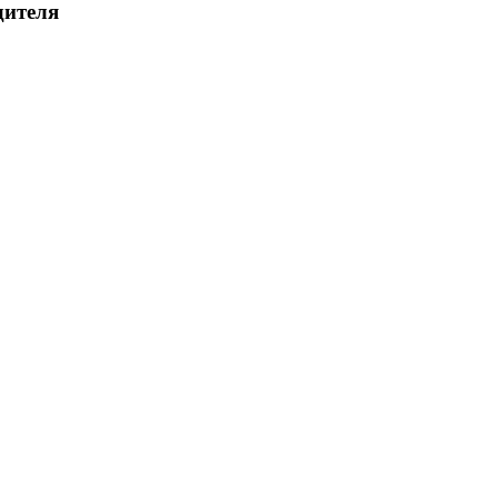
дителя