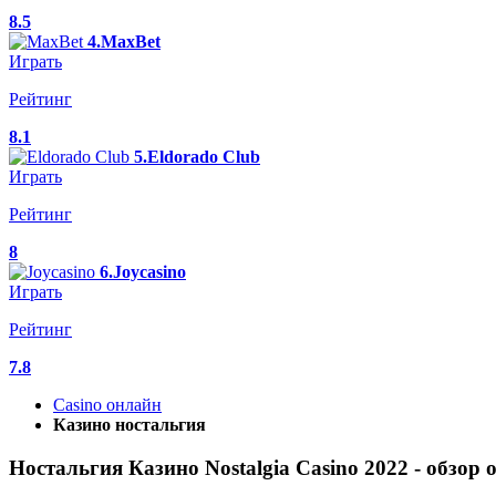
8.5
4.MaxBet
Играть
Рейтинг
8.1
5.Eldorado Club
Играть
Рейтинг
8
6.Joycasino
Играть
Рейтинг
7.8
Casino онлайн
Казино ностальгия
Ностальгия Казино Nostalgia Casino 2022 - обзор