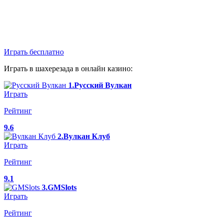
Играть бесплатно
Играть в шахерезада в онлайн казино:
1.Русский Вулкан
Играть
Рейтинг
9.6
2.Вулкан Клуб
Играть
Рейтинг
9.1
3.GMSlots
Играть
Рейтинг