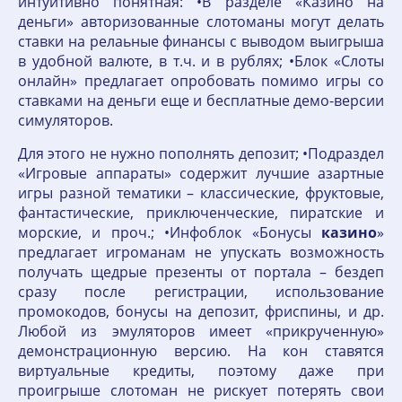
интуитивно понятная: •В разделе «Казино на
деньги» авторизованные слотоманы могут делать
ставки на релаьные финансы с выводом выигрыша
в удобной валюте, в т.ч. и в рублях; •Блок «Слоты
онлайн» предлагает опробовать помимо игры со
ставками на деньги еще и бесплатные демо-версии
симуляторов.
Для этого не нужно пополнять депозит; •Подраздел
«Игровые аппараты» содержит лучшие азартные
игры разной тематики – классические, фруктовые,
фантастические, приключенческие, пиратские и
морские, и проч.; •Инфоблок «Бонусы
казино
»
предлагает игроманам не упускать возможность
получать щедрые презенты от портала – бездеп
сразу после регистрации, использование
промокодов, бонусы на депозит, фриспины, и др.
Любой из эмуляторов имеет «прикрученную»
демонстрационную версию. На кон ставятся
виртуальные кредиты, поэтому даже при
проигрыше слотоман не рискует потерять свои