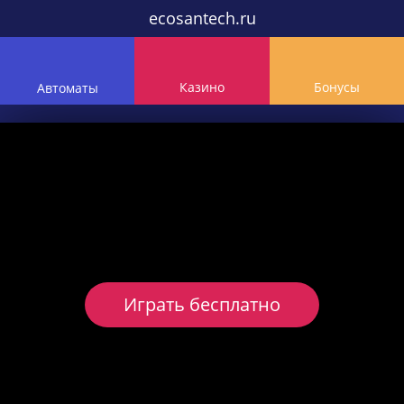
ecosantech.ru
Казино
Бонусы
Автоматы
Играть бесплатно