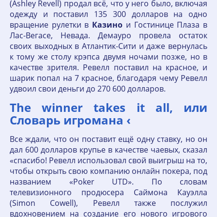
(Ashley Revell) продал всё, что у него было, включая
одежду и поставил 135 300 долларов на одно
вращение рулетки в
Казино
и Гостинице Плаза в
Лас-Вегасе, Невада. Демауро провела остаток
своих выходных в Атлантик-Сити и даже вернулась
к тому же столу крэпса двумя ночами позже, но в
качестве зрителя. Ревелл поставил на красное, и
шарик попал на 7 красное, благодаря чему Ревелл
удвоил свои деньги до 270 600 долларов.
The winner takes it all, или
Словарь игромана ‹
Все ждали, что он поставит ещё одну ставку, но он
дал 600 долларов крупье в качестве чаевых, сказал
«спасибо! Ревелл использовал свой выигрыш на то,
чтобы открыть свою компанию онлайн покера, под
названием «Poker UTD». По словам
телевизионного продюсера Саймона Кауэлла
(Simon Cowell), Ревелл также послужил
вдохновением на создание его нового игрового