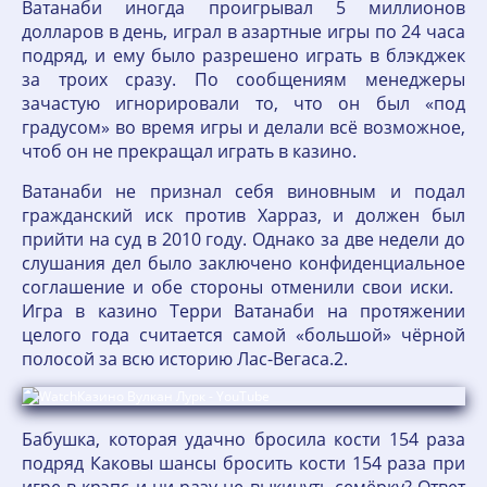
Ватанаби иногда проигрывал 5 миллионов
долларов в день, играл в азартные игры по 24 часа
подряд, и ему было разрешено играть в блэкджек
за троих сразу. По сообщениям менеджеры
зачастую игнорировали то, что он был «под
градусом» во время игры и делали всё возможное,
чтоб он не прекращал играть в казино.
Ватанаби не признал себя виновным и подал
гражданский иск против Харраз, и должен был
прийти на суд в 2010 году. Однако за две недели до
слушания дел было заключено конфиденциальное
соглашение и обе стороны отменили свои иски.
Игра в казино Терри Ватанаби на протяжении
целого года считается самой «большой» чёрной
полосой за всю историю Лас-Вегаса.2.
Бабушка, которая удачно бросила кости 154 раза
подряд Каковы шансы бросить кости 154 раза при