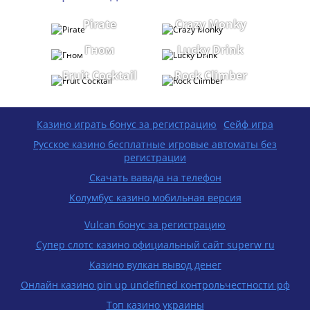
Pirate
Crazy Monky
Гном
Lucky Drink
Fruit Cocktail
Rock Climber
Казино играть бонус за регистрацию
Сейф игра
Русское казино бесплатные игровые автоматы без
регистрации
Скачать вавада на телефон
Колумбус казино мобильная версия
Vulcan бонус за регистрацию
Супер слотс казино официальный сайт superw ru
Казино вулкан вывод денег
Онлайн казино pin up undefined контрольчестности рф
Топ казино украины