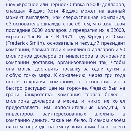
шоу «Красное или чёрное? Ставка в 5000 долларов,
спасшая Федэкс Хотя Федэкс может на данный
момент выглядеть, как сверхуспешная компания,
её основатель однажды спас её тем, что взял свои
последние 5000 долларов и превратил их в 32000,
играя в Лас-Вегасе. В 1971 году Фредерик Смит
(Frederick Smith), основатель и текущий президент
компании, вложил свои 4 миллиона долларов и 90
миллионов долларов от инвесторов в основание
компании доставки, организованной так, чтобы
она могла доставить посылку за одни сутки в
любую точку мира. К сожалению, через три года
после открытия компании, в основном из-за
быстро растущих цен на горючее, Федэкс был на
грани банкротства. Компания теряла более 1
миллиона долларов в месяц, и никто не хотел
предоставлять им дополнительные кредиты, а
инвесторов, заинтересованных вложить в
компанию деньги, также не было. В самом своём
плохом периоде на счету компании было всего