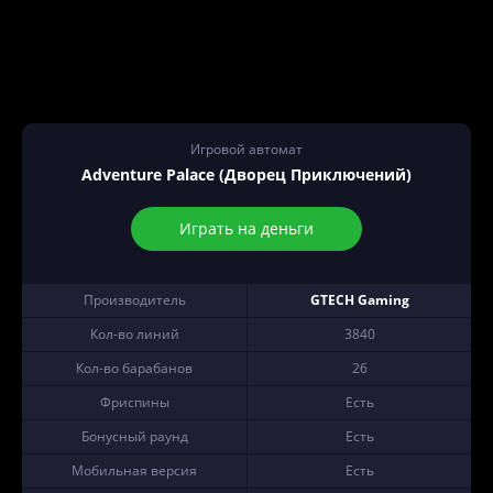
Игровой автомат
Adventure Palace (Дворец Приключений)
Играть на деньги
Производитель
GTECH Gaming
Кол-во линий
3840
Кол-во барабанов
26
Фриспины
Есть
Бонусный раунд
Есть
Мобильная версия
Есть